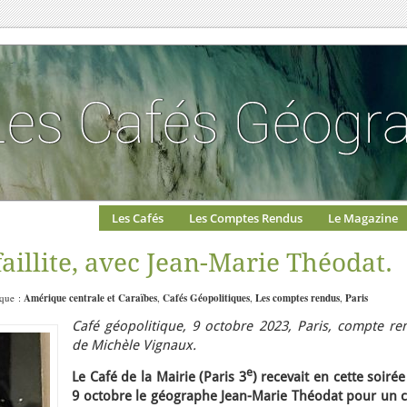
Les Cafés
Les Comptes Rendus
Le Magazine
faillite, avec Jean-Marie Théodat.
ique :
Amérique centrale et Caraïbes
,
Cafés Géopolitiques
,
Les comptes rendus
,
Paris
Café géopolitique, 9 octobre 2023, Paris, compte re
de Michèle Vignaux.
e
Le Café de la Mairie (Paris 3
) recevait en cette soiré
9 octobre le géographe Jean-Marie Théodat pour un c