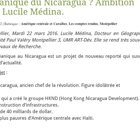
éanique du Nicaragua ? Ambition
r Lucile Médina.
22 | Rubrique :
Amérique centrale et Caraïbes
,
Les comptes rendus
,
Montpellier
lier, Mardi 22 mars 2016. Lucile Médina, Docteur en Géograph
ité Paul Valéry Montpellier 3, UMR ART-Dév. Elle se rend très sou
avaux de Recherche.
éanique au Nicaragua est un projet de nouveau reporté qui susc
d’actualité.
jet
:
caragua, ancien chef de la révolution. Figure idolâtrée et
is qui a créé le groupe HKND (Hong Kong Nicaragua Development).
struction d’infrastructures.
 40 milliards de dollar.
plus pauvres d’Amérique centrale avec Haïti.