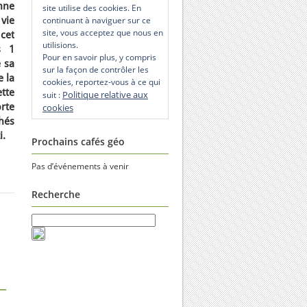
nne
site utilise des cookies. En
vie
continuant à naviguer sur ce
site, vous acceptez que nous en
cet
utilisions.
s 1
Pour en savoir plus, y compris
 sa
sur la façon de contrôler les
e la
cookies, reportez-vous à ce qui
tte
Politique relative aux
suit :
rte
cookies
hés
i.
Prochains cafés géo
Pas d’événements à venir
Recherche
–