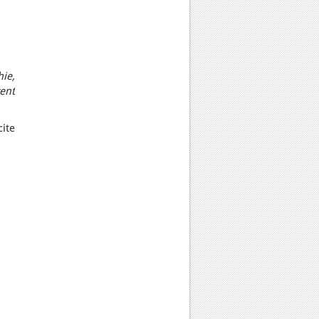
ie,
vent
ite