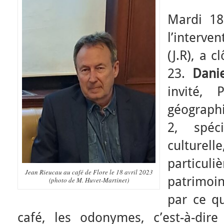
Mardi 18
l’interv
(J.R), a 
23.
Dani
invité, 
géographi
2, spéc
culture
partic
Jean Rieucau au café de Flore le 18 avril 2023
patrimoin
(photo de M. Huvet-Martinet)
par ce qu
café, les odonymes, c’est-à-di