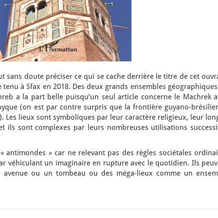
faut sans doute préciser ce qui se cache derrière le titre de cet ouv
que tenu à Sfax en 2018. Des deux grands ensembles géographiques
b a la part belle puisqu’un seul article concerne le Machrek a
yque (on est par contre surpris que la frontière guyano-brésilie
. Les lieux sont symboliques par leur caractère religieux, leur lo
le et ils sont complexes par leurs nombreuses utilisations success
d’« antimondes » car ne relevant pas des règles sociétales ordina
car véhiculant un imaginaire en rupture avec le quotidien. Ils peu
ne avenue ou un tombeau ou des méga-lieux comme un ensem