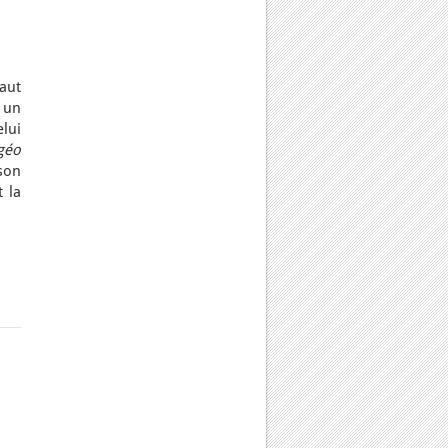
baut
c un
lui
géo
son
 la