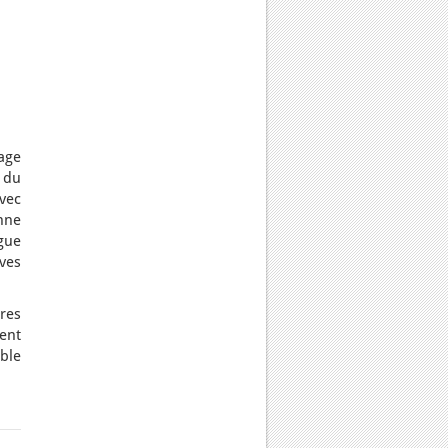
rage
 du
vec
nne
ngue
ives
ires
vent
ble