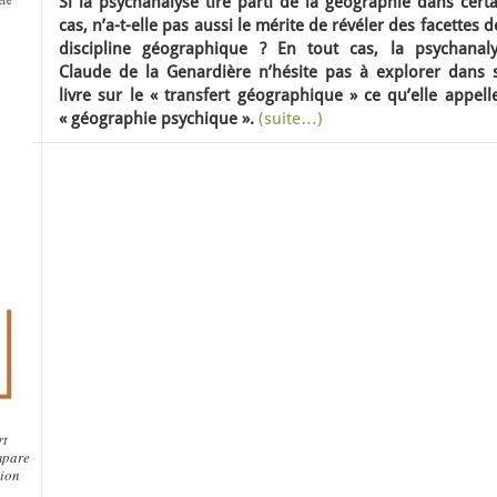
Si la psychanalyse tire parti de la géographie dans cert
cas, n’a-t-elle pas aussi le mérite de révéler des facettes d
discipline géographique ? En tout cas, la psychanaly
Claude de la Genardière n’hésite pas à explorer dans 
livre sur le « transfert géographique » ce qu’elle appell
« géographie psychique ».
(suite…)
rt
mpare
tion