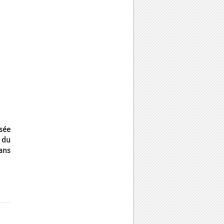
ssée
 du
ans