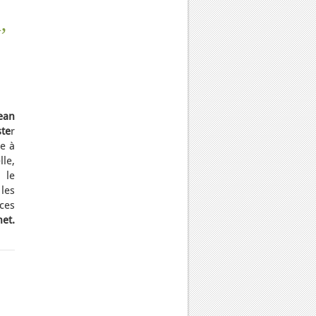
,
ean
ste
r
e à
lle,
 le
 les
ces
et.