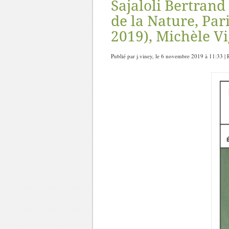
Sajaloli Bertrand 
de la Nature, Par
2019), Michèle V
Publié par j.viney, le 6 novembre 2019 à 11:33 |