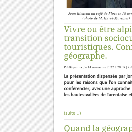
Jean Rieucau au café de Flore le 18 av
(photo de M. Huvet-Martinet)
Vivre ou être alp
transition socioc
touristiques. Co
géographe.
Publié par r.a., le 14 novembre 2022 à 20:08 | R
La présentation dispensée par Jor
pour les raisons que l’on connaît
conférencier, avec une approche d
les hautes-vallées de Tarentaise e
(suite…)
Quand la géograp