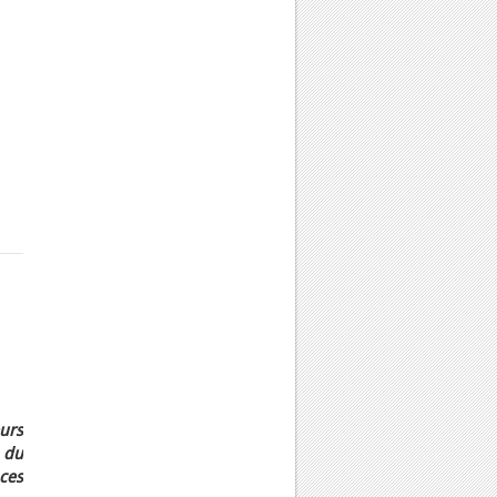
urs
 du
ces