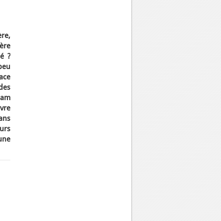
re,
ère
ié ?
peu
ace
des
nam
ivre
ans
ours
une