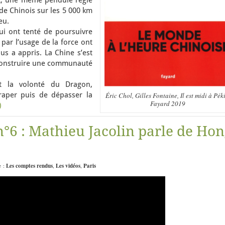
nt, une même pendule règle
 de Chinois sur les 5 000 km
eu.
 qui ont tenté de poursuivre
par l’usage de la force ont
ous a appris. La Chine s’est
 construire une communauté
ent la volonté du Dragon,
traper puis de dépasser la
Éric Chol, Gilles Fontaine, Il est midi à Pék
Fayard 2019
)
°6 : Mathieu Jacolin parle de Ho
e :
Les comptes rendus
,
Les vidéos
,
Paris