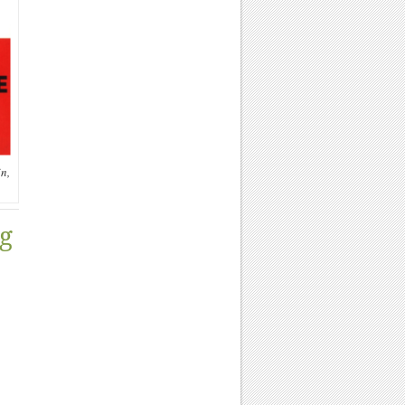
in,
ng