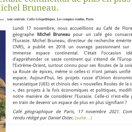
Michel Bruneau.
ique :
Asie centrale
,
Cafés Géopolitiques
,
Les comptes rendus
,
Paris
Lundi 17 novembre, nous accueillions au Café de Flore
géographe
Michel Bruneau
pour un café géo consacr
l’Eurasie. Michel Bruneau, directeur de recherche émérite
CNRS, a publié en 2018 un ouvrage passionnant sur 
immense espace continental. C’était l’occasion idé
d’appréhender ce vaste continent qui s’étend de l’Europ
l’Extrême-Orient, surtout connu pour ses Routes de la soi
sa Route de épices, même si celles-ci n’ont jamais unifié
espace. Aujourd’hui, les projets russe d’Union économi
eurasiatique (UEE) et chinois des « nouvelles Routes de la 
», des projets à la fois économiques et politiques, modif
notre manière de considérer l’Eurasie. Celle-ci n’est-elle
en train de devenir un espace de plus en plus signifiant ?
Café géographique de Paris, 17 novembre 2021. Com
rendu rédigé par Daniel Oster,
(suite…)