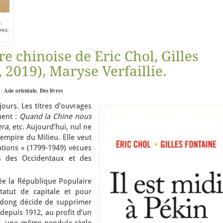
,
ons,
e chinoise de Eric Chol, Gilles
 2019), Maryse Verfaillie.
 :
Asie orientale
,
Des livres
ours. Les titres d’ouvrages
nent :
Quand la Chine nous
era,
etc. Aujourd’hui, nul ne
’empire du Milieu. Elle veut
ations » (1799-1949) vécues
s des Occidentaux et des
ée la République Populaire
tatut de capitale et pour
Zedong décide de supprimer
 depuis 1912, au profit d’un