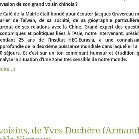
nvasion de son grand voisin chinois ?
e Café de la Mairie était bondé pour écouter Jacques Gravereau n
arler de Taïwan, de sa société, de sa géographie particulière
urtout de ses relations avec la Chine. Grand expert des questi
conomiques et politiques liées à l’Asie, notre intervenant, prési
endant 25 ans de l’Institut HEC-Eurasia, a une connaissa
pprofondie de la deuxième puissance mondiale dans laquelle il a 
0 séjours. Et c’est sur un ton combinant humour et érudition qu
nalyse la situation d’une zone très sensible de notre monde.
suite…)
 voisins, de Yves Duchère (Arman