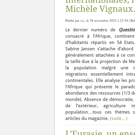
Michèle Vignaux
Publié par r.a., le 28 novembre 2022 à 21:54 | R
Le dernier numéro de
Questio
consacré à l’Afrique, continen
d’habitants répartis en 54 Etats.
Sabine Jansen s’attache d’abord 
généralement attachées à ce cont
la taille due à la projection de Me
la population malgré une i
migrations essentiellement intra
continentales. Elle analyse les p
l’Afrique qui présente le parad
abondance des ressources (1/3 de
monde). Absence de démocratie, 
de l’extérieur, agriculture 
population…tous ces thèmes s
articles du magazine.
(suite…)
L’Eurasie, un ens