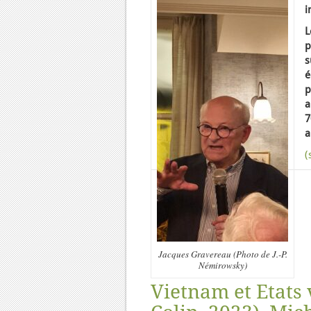
i
L
p
s
é
p
a
7
a
(
Jacques Gravereau (Photo de J.-P.
Némirowsky)
Vietnam et Etats