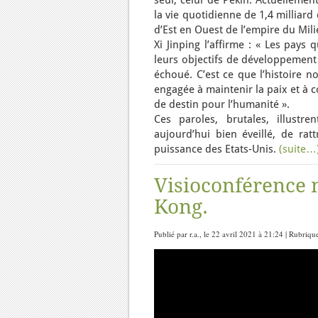
seul, celui de Pékin. Actuelleme
la vie quotidienne de 1,4 milliard
d’Est en Ouest de l’empire du Mili
Xi Jinping l’affirme : « Les pays
leurs objectifs de développement 
échoué. C’est ce que l’histoire n
engagée à maintenir la paix et à
de destin pour l’humanité ».
Ces paroles, brutales, illustr
aujourd’hui bien éveillé, de rat
puissance des Etats-Unis.
(suite…
Visioconférence n
Kong.
Publié par r.a., le 22 avril 2021 à 21:24 | Rubriqu