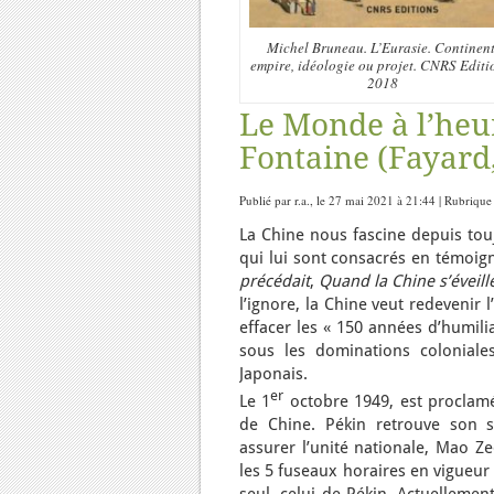
Michel Bruneau. L’Eurasie. Continent
empire, idéologie ou projet. CNRS Editi
2018
Le Monde à l’heur
Fontaine (Fayard,
Publié par r.a., le 27 mai 2021 à 21:44 | Rubrique
La Chine nous fascine depuis touj
qui lui sont consacrés en témoig
précédait
,
Quand la Chine s’éveill
l’ignore, la Chine veut redevenir l
effacer les « 150 années d’humili
sous les dominations coloniale
Japonais.
er
Le 1
octobre 1949, est proclam
de Chine. Pékin retrouve son s
assurer l’unité nationale, Mao 
les 5 fuseaux horaires en vigueur