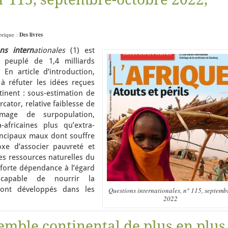
.
ubrique :
Des livres
ns intern
ationales
(1) est
t peuplé de 1,4 milliards
 En article d’introduction,
à réfuter les idées reçues
inent : sous-estimation de
rcator, relative faiblesse de
mage de surpopulation,
-africaines plus qu’extra-
rincipaux maux dont souffre
oxe d’associer pauvreté et
s ressources naturelles du
forte dépendance à l’égard
incapable de nourrir la
ont développés dans les
Questions internationales, n° 115, septemb
2022
emble continental de plus en plus