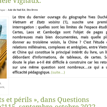
hèle Vignaux.
rique :
Asie du Sud Est
,
Des livres
Le titre du dernier ouvrage du géographe Yves Duchè
Vietnam et Etats voisins
(1)
,
suscite une premi
interrogation : quelles sont les limites de l’espace étud
Certes, Laos et Cambodge sont l’objet de pages 
nombreuses mais bien documentées, mais quelle pl
donner au troisième voisin, la Chine ? C’est l’étude 
relations millénaires, complexes et ambigües, entre Viet
et Chine qui constitue le principal intérêt du livre, un l
débordant d’informations, de tableaux, de cartes. S
doute le plan a-t-il été difficile à construire car les ret
sur une même question sont nombreux…ce qui a 
efficacité pédagogique.
(suite…)
s,
ces,
ts et périls », dans Questions
 n°115, septembre-octobre 2022,