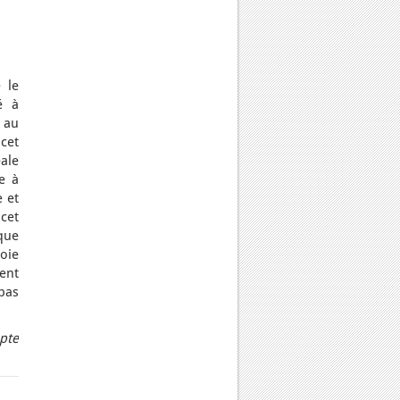
 le
é à
 au
cet
ale
e à
e et
 cet
que
soie
ient
 pas
pte