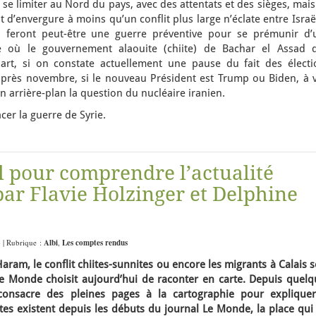
e limiter au Nord du pays, avec des attentats et des sièges, mai
t d’envergure à moins qu’un conflit plus large n’éclate entre Israë
ns feront peut-être une guerre préventive pour se prémunir d’
ie où le gouvernement alaouite (chiite) de Bachar el Assad d
rt, si on constate actuellement une pause du fait des électi
après novembre, si le nouveau Président est Trump ou Biden, à v
n arrière-plan la question du nucléaire iranien.
acer la guerre de Syrie.
il pour comprendre l’actualité
par Flavie Holzinger et Delphine
6 | Rubrique :
Albi
,
Les comptes rendus
Haram, le conflit chiites-sunnites ou encore les migrants à Calais 
Le Monde choisit aujourd’hui de raconter en carte. Depuis quelq
consacre des pleines pages à la cartographie pour expliquer
artes existent depuis les débuts du journal Le Monde, la place qui