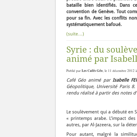
bataille bien identifiés. Dans 
convention de Genève. Tout comme
pour sa fin.
Avec les conflits no
systématiquement bafoué.
(suite…)
Syrie : du soulèv
animé par Isabell
Publié par
Les Cafés Géo
, le 11 décembre 2012 à
Café Géo animé par
Isabelle F
Géopolitique, Université Paris 8
rendu réalisé à partir des notes 
Le soulèvement qui a débuté en S
« printemps arabe. L’impact des 
autres, par Al-Jazeera, sur la déte
Pour autant, malgré la similit