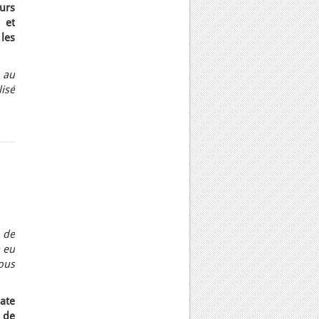
eurs
 et
 les
 au
isé
 de
 eu
ous
ate
s de