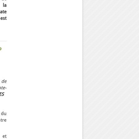
 la
ate
 est
?
s de
te-
ES
 du
tre
 et