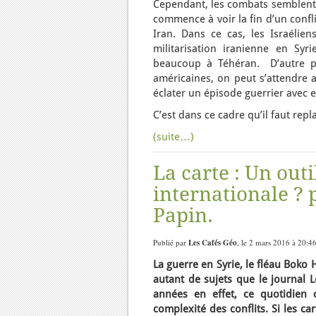
Cependant, les combats semblent s
commence à voir la fin d’un confli
Iran. Dans ce cas, les Israélie
militarisation iranienne en Syr
beaucoup à Téhéran. D’autre pa
américaines, on peut s’attendre 
éclater un épisode guerrier avec e
C’est dans ce cadre qu’il faut repl
(suite…)
La carte : Un out
internationale ? 
Papin.
Publié par
Les Cafés Géo
, le 2 mars 2016 à 20:4
La guerre en Syrie, le fléau Boko 
autant de sujets que le journal 
années en effet, ce quotidien 
complexité des conflits. Si les c