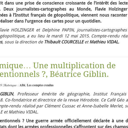
rit dans une prise de conscience croissante de l’intérêt des lect
s. Deux journalistes-cartographes au Monde, Flavie Holzinger
es à l’Institut français de géopolitique, viennent nous raconter
t réaliser dans l’urgence des cartes pour un quotidien.
lavie HOLZINGER et Delphine PAPIN, journalistes-cartographes
éopolitique, a eu lieu le mardi 12 mai 2015. Compte-rendu réal
s
, sous la direction de
Thibault COURCELLE
et
Mathieu VIDAL.
lamique… Une multiplication de
entionnels ?, Béatrice Giblin.
39 | Rubrique :
Albi
,
Les comptes rendus
 GIBLIN
, Professeur émérite de géographie, Institut Français
 8. Co-fondatrice et directrice de la revue Hérodote.
Ce Café Géo a
mpte-rendu réalisé par Clément Cussac et Anne-Isabelle Merlet, s
LE et Mathieu VIDAL.
ventionnels ? Une guerre armée officiellement déclarée à une d
tats dont les armées professionnelles s’affrontent sur des champ