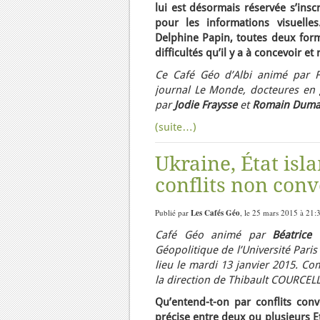
lui est désormais réservée s’insc
pour les informations visuelle
Delphine Papin, toutes deux formé
difficultés qu’il y a à concevoir e
Ce Café Géo d’Albi animé par F
journal Le Monde, docteures en g
par
Jodie Fraysse
et
Romain Duma
(suite…)
Ukraine, État is
conflits non conv
Publié par
Les Cafés Géo
, le 25 mars 2015 à 21:
Café Géo animé par
Béatrice
Géopolitique de l’Université Paris
lieu le mardi 13 janvier 2015. Co
la direction de Thibault COURCEL
Qu’entend-t-on par conflits con
précise entre deux ou plusieurs E