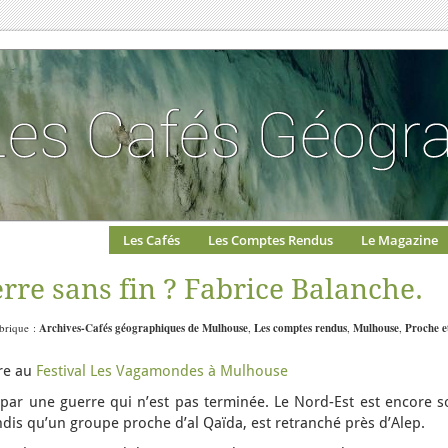
Les Cafés
Les Comptes Rendus
Le Magazine
erre sans fin ? Fabrice Balanche.
ubrique :
Archives-Cafés géographiques de Mulhouse
,
Les comptes rendus
,
Mulhouse
,
Proche e
ure au
Festival Les Vagamondes à Mulhouse
 par une guerre qui n’est pas terminée. Le Nord-Est est encore s
ndis qu’un groupe proche d’al Qaïda, est retranché près d’Alep.