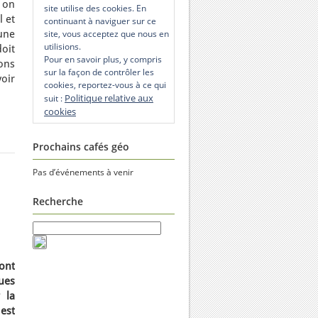
s on
site utilise des cookies. En
l et
continuant à naviguer sur ce
une
site, vous acceptez que nous en
utilisions.
oit
Pour en savoir plus, y compris
ons
sur la façon de contrôler les
oir
cookies, reportez-vous à ce qui
Politique relative aux
suit :
cookies
Prochains cafés géo
Pas d’événements à venir
Recherche
sont
ues
 la
 est