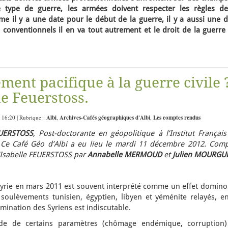
ce type de guerre, les armées doivent respecter les règles de
 il y a une date pour le début de la guerre, il y a aussi une d
n conventionnels il en va tout autrement et le droit de la guerre
ement pacifique à la guerre civile 
e Feuerstoss.
 16:20 | Rubrique :
Albi
,
Archives-Cafés géographiques d'Albi
,
Les comptes rendus
EUERSTOSS
, Post-doctorante en géopolitique à l’Institut Françai
. Ce Café Géo d’Albi a eu lieu le mardi 11 décembre 2012. Comp
d’Isabelle FEUERSTOSS par
Annabelle MERMOUD
et
Julien MOURGU
yrie en mars 2011 est souvent interprété comme un effet domino
soulèvements tunisien, égyptien, libyen et yéménite relayés, en
rmination des Syriens est indiscutable.
ude de certains paramètres (chômage endémique, corruption)