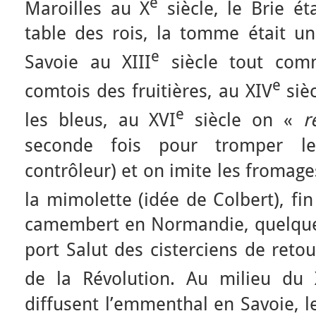
e
Maroilles au X
siècle, le Brie ét
table des rois, la tomme était u
e
Savoie au XIII
siècle tout comm
e
comtois des fruitières, au XIV
sièc
e
les bleus, au XVI
siècle on «
r
seconde fois pour tromper le
contrôleur) et on imite les fromag
la mimolette (idée de Colbert), fin
camembert en Normandie, quelques
port Salut des cisterciens de reto
de la Révolution. Au milieu du 
diffusent l’emmenthal en Savoie, 