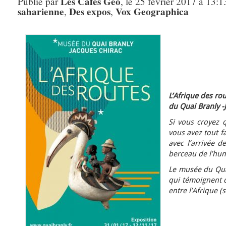
Les Cafés Géo
Publié par
, le 25 février 2017 à 13:1
saharienne
Des expos
Vox Geographica
,
,
L’Afrique des ro
du Quai Branly -
Si vous croyez q
vous avez tout fa
avec l’arrivée d
berceau de l’hum
Le musée du Qua
qui témoignent d
entre l’Afrique (