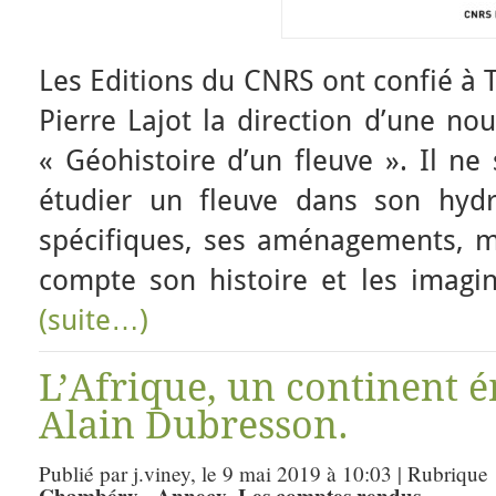
Les Editions du CNRS ont confié à 
Pierre Lajot la direction d’une nou
« Géohistoire d’un fleuve ». Il ne
étudier un fleuve dans son hydr
spécifiques, ses aménagements, m
compte son histoire et les imagin
(suite…)
L’Afrique, un continent 
Alain Dubresson.
Publié par j.viney, le 9 mai 2019 à 10:03 | Rubrique
Chambéry - Annecy
Les comptes rendus
,