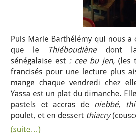
Puis Marie Barthélémy qui nous a c
que le
Thiéboudiène
dont la
sénégalaise est
: cee bu jen,
(les
francisés pour une lecture plus ais
mange chaque vendredi chez ell
Yassa est un plat du dimanche. El
pastels et accras de
niebbé
,
th
poulet, et en dessert
thiacry
(cousco
(suite…)