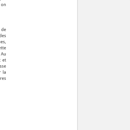
 on
e de
des
es,
tte
 Au
 et
esse
 la
ères