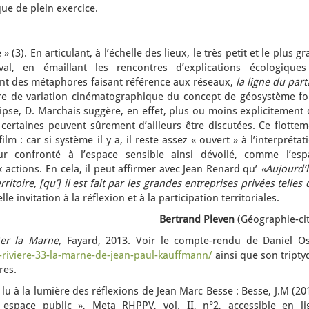
ue de plein exercice.
(3). En articulant, à l’échelle des lieux, le très petit et le plus g
l, en émaillant les rencontres d’explications écologiques
nt des métaphores faisant référence aux réseaux,
la ligne du par
ure de variation cinématographique du concept de géosystème fo
llipse, D. Marchais suggère, en effet, plus ou moins explicitement
 certaines peuvent sûrement d’ailleurs être discutées. Ce flotte
ilm : car si système il y a, il reste assez « ouvert » à l’interprétat
r confronté à l’espace sensible ainsi dévoilé, comme l’esp
 actions. En cela, il peut affirmer avec Jean Renard qu’
«Aujourd’h
itoire, [qu’] il est fait par les grandes entreprises privées telles
le invitation à la réflexion et à la participation territoriales.
Bertrand Pleven
(Géographie-cit
er la Marne,
Fayard, 2013. Voir le compte-rendu de Daniel Os
-riviere-33-la-marne-de-jean-paul-kauffmann/
ainsi que son tripty
res.
t lu à la lumière des réflexions de Jean Marc Besse : Besse, J.M (20
 espace public », Meta RHPPV, vol. II, n°2, accessible en li