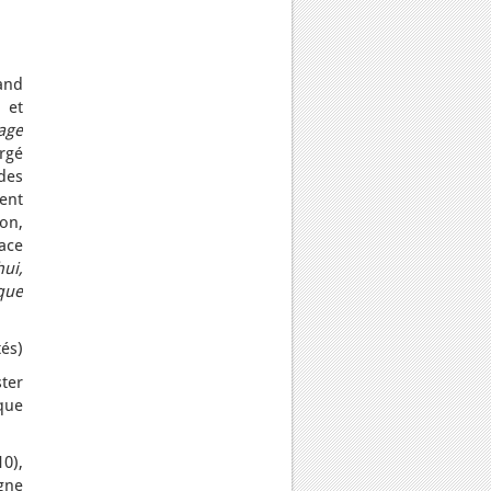
rand
 et
tage
rgé
 des
ment
ion,
ace
ui,
 que
és)
ter
que
10),
gne