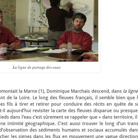
La ligne de partage des eaux
 remontait la Marne (1), Dominique Marchais descend, dans
la lign
ant de la Loire. Le long des fleuves français, il semble bien que 
s fils à tirer et retirer pour conduire des récits en quête de s
ait-il aujourd’hui revisiter la carte des fleuves disparue ou presqu
pieds dans l’eau c’est sûrement se rappeler que « dans territoire, il
une intimité géographique. C’est aussi trouver le long d’un tran
f d’observation des sédiments humains et sociaux accumulés dans
rcher les signes dans les flux en mouvement une vague direction,