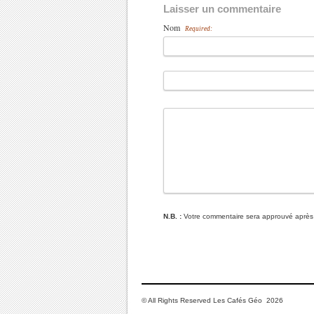
Laisser un commentaire
Nom
Required:
N.B. :
Votre commentaire sera approuvé après
© All Rights Reserved Les Cafés Géo 2026