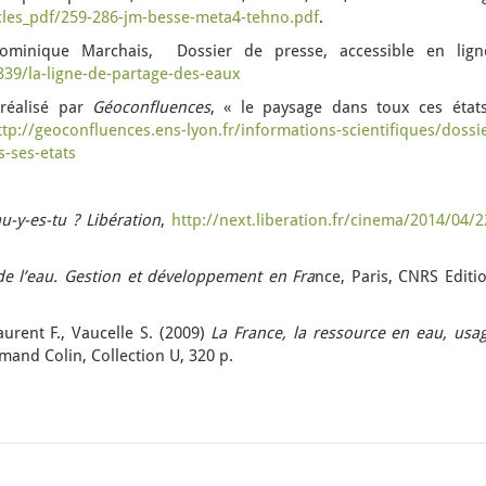
cles_pdf/259-286-jm-besse-meta4-tehno.pdf
.
Dominique Marchais, Dossier de presse, accessible en lign
339/la-ligne-de-partage-des-eaux
réalisé par
Géoconfluences
, « le paysage dans toux ces états
ttp://geoconfluences.ens-lyon.fr/informations-scientifiques/dossi
-ses-etats
au-y-es-tu ?
Libération
,
http://next.liberation.fr/cinema/2014/04/2
 de l’eau. Gestion et développement en Fra
nce, Paris, CNRS Editi
aurent F., Vaucelle S. (2009)
La France, la ressource en eau, usag
mand Colin, Collection U, 320 p.