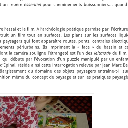
nt un repère
essentiel
pour cheminements buissonniers
…
quand
re l’essai et le film. A l’archéologie poétique permise par l’écritur
ruit un film tout en surfaces. Les plans sur les surfaces liqui
paysagers qui font apparaître routes, ponts, centrales électriqu
ssements périurbains. Ils impriment la « face » du bassin et ce
ont la caméra souligne l’étrangeté est l’un des
leitmotiv
du film.
m, qui débute par l’évocation d’un puzzle manipulé par un enfant
Epinal, réside ainsi cette interrogation relevée par Jean Marc B
élargissement du domaine des objets paysagers entraîne-t-il sur
éfinition même du concept de paysage et sur les pratiques paysag