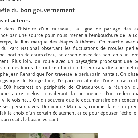
uête du bon gouvernement
s et acteurs
dans l’histoire d’un ruisseau, La ligne de partage des e
ce par une source pour nous mener à l’embouchure de la Loi
temps, le film marque des étapes à thèmes. On marche avec 
 du Parc National observant les fluctuations de moules perliè
ne portion de cours d’eau, on arpente avec des habitants un terr
ement. Plus loin, on roule avec un paysagiste proposant une be
ante des bords de route en fonction de leur capacité à permettre
graphe Jean Renard que l’on traverse le périurbain nantais. On obs
logistique de Bridgestone, l’espace en attente d’une infrastruct
e 500 hectares) en périphérie de Châteauroux, la réunion d’
une autre d’élus considérant la pertinence d’un redécoup
e ville voisine… On dit souvent que le documentaire doit concent
te ses personnages, Dominique Marchais, comme dans son prem
ait le choix d’un certain éclatement et ce pour épouser l’échelle
son récit : le bassin versant.