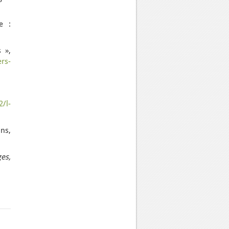
e :
 »,
ers-
2/l-
ons,
es,