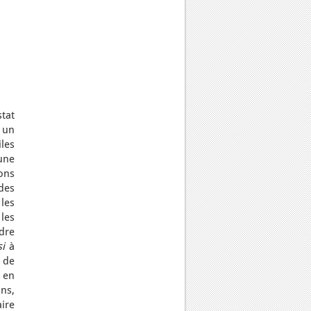
stat
 un
iles
une
ons
des
les
les
ndre
i
à
s de
t en
ons,
aire