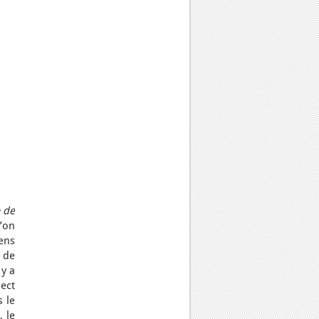
e de
l’on
ens
e de
 y a
sect
 le
 le