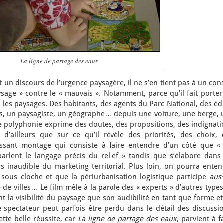
La ligne de partage des eaux
 un discours de l’urgence paysagère, il ne s’en tient pas à un con
sage » contre le « mauvais ». Notamment, parce qu’il fait porter
les paysages. Des habitants, des agents du Parc National, des éd
rs, un paysagiste, un géographe… depuis une voiture, une berge, 
e polyphonie exprime des doutes, des propositions, des indignati
’ailleurs que sur ce qu’il révèle des priorités, des choix, 
ressant montage qui consiste à faire entendre d’un côté que « 
arlent le langage précis du relief » tandis que s’élabore dans 
rs inaudible du marketing territorial. Plus loin, on pourra ente
sous cloche et que la périurbanisation logistique participe
auss
 de villes… Le film mêle à la parole des « experts » d’autres type
nt la visibilité du paysage que son audibilité en tant que forme e
 le spectateur peut parfois être perdu dans le détail des discussi
tte belle réussite, car
La ligne de partage des eaux
, parvient à f