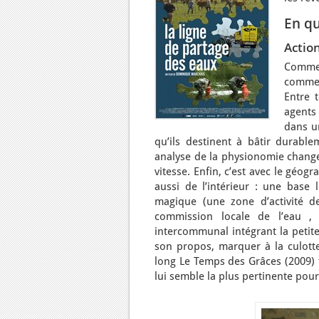
En q
Action
Comme 
commen
Entre 
agents
dans u
qu’ils destinent à bâtir durabl
analyse de la physionomie change
vitesse. Enfin, c’est avec le géo
aussi de l’intérieur : une base 
magique (une zone d’activité d
commission locale de l’eau , 
intercommunal intégrant la petit
son propos, marquer à la culot
long Le Temps des Grâces (2009) f
lui semble la plus pertinente pour 