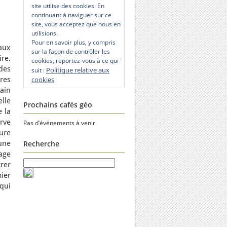
site utilise des cookies. En
continuant à naviguer sur ce
site, vous acceptez que nous en
utilisions.
Pour en savoir plus, y compris
aux
sur la façon de contrôler les
re.
cookies, reportez-vous à ce qui
des
Politique relative aux
suit :
res
cookies
ain
lle
Prochains cafés géo
 la
erve
Pas d’événements à venir
ure
une
Recherche
age
rer
ier
 qui