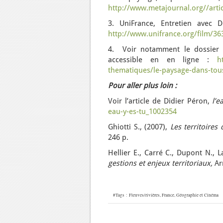
http://www.metajournal.org//arti
3. UniFrance, Entretien avec 
http://www.unifrance.org/film/36
4. Voir notamment le dossier 
accessible en en ligne :
h
thematiques/le-paysage-dans-tous
Pour aller plus loin :
Voir l’article de Didier Péron,
l’e
eau-y-es-tu_1002354
Ghiotti S., (2007),
Les territoires
246 p.
Hellier E., Carré C., Dupont N., L
gestions et enjeux territoriaux,
Ar
#Tags :
Fleuves/rivières
,
France
,
Géographie et Cinéma