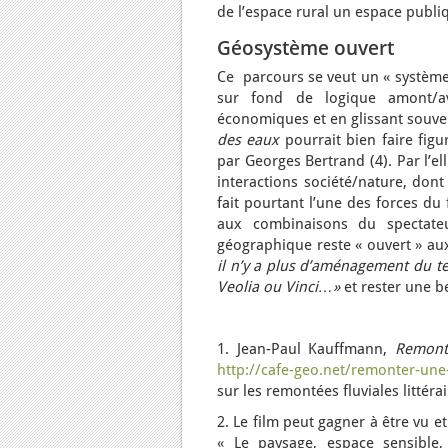
de l’espace rural un espace publiq
Géosystème ouvert
Ce parcours se veut un « système » 
sur fond de logique amont/ava
économiques et en glissant souve
des eaux
pourrait bien faire fig
par Georges Bertrand (4). Par l’e
interactions société/nature, dont
fait pourtant l’une des forces du f
aux combinaisons du spectateu
géographique reste « ouvert » aux
il n’y a plus d’aménagement du terr
Veolia ou Vinci…»
et rester une bel
1. Jean-Paul Kauffmann,
Remont
http://cafe-geo.net/remonter-une
sur les remontées fluviales littérai
2. Le film peut gagner à être vu e
« Le paysage, espace sensible,