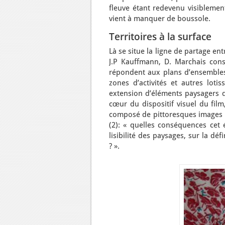
fleuve étant redevenu visibleme
vient à manquer de boussole.
Territoires à la surface
Là se situe la ligne de partage ent
J.P Kauffmann, D. Marchais const
répondent aux plans d’ensembles 
zones d’activités et autres loti
extension d’éléments paysagers d
cœur du dispositif visuel du fil
composé de pittoresques images d’
(2): « quelles conséquences cet 
lisibilité des paysages, sur la d
? ».