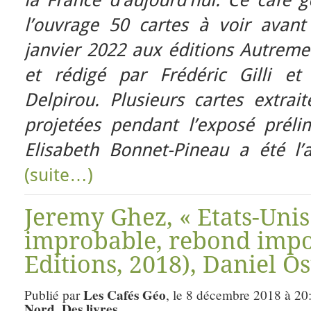
la France d’aujourd’hui. Ce café 
l’ouvrage 50 cartes à voir avant 
janvier 2022 aux éditions Autreme
et rédigé par Frédéric Gilli et
Delpirou. Plusieurs cartes extrai
projetées pendant l’exposé prélim
Elisabeth Bonnet-Pineau a été l’a
(suite…)
Jeremy Ghez, « Etats-Unis 
improbable, rebond impos
Editions, 2018), Daniel Os
Les Cafés Géo
Publié par
, le 8 décembre 2018 à 20
Nord
Des livres
,