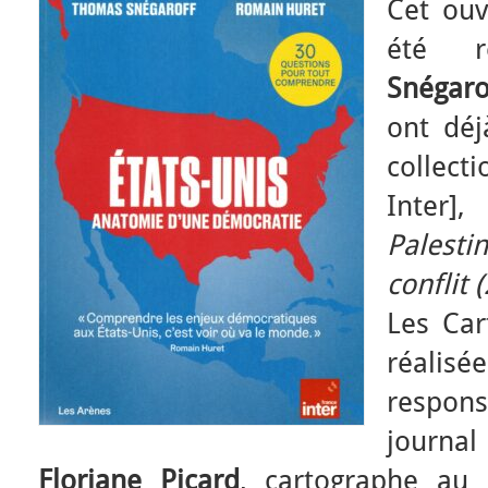
Cet ouv
été 
Snégaro
ont dé
collect
Inter]
Palesti
conflit 
Les Car
réalis
respon
journa
Floriane Picard
, cartographe au