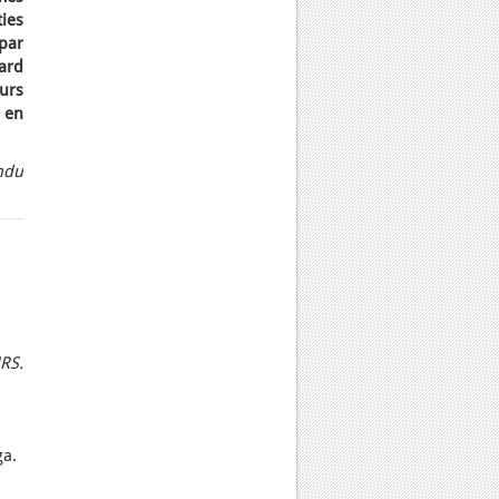
ties
par
ard
urs
% en
ndu
RS.
ga.