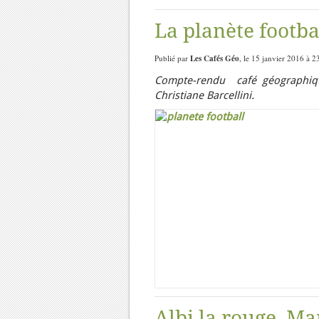
La planète footba
Publié par
Les Cafés Géo
, le 15 janvier 2016 à 2
Compte-rendu café géographiqu
Christiane Barcellini.
Albi la rouge, Mar