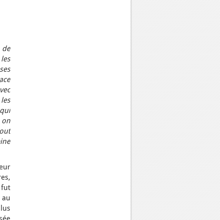
 de
les
ses
ace
vec
les
qui
 on
tout
eine
eur
es,
fut
 au
lus
ssée