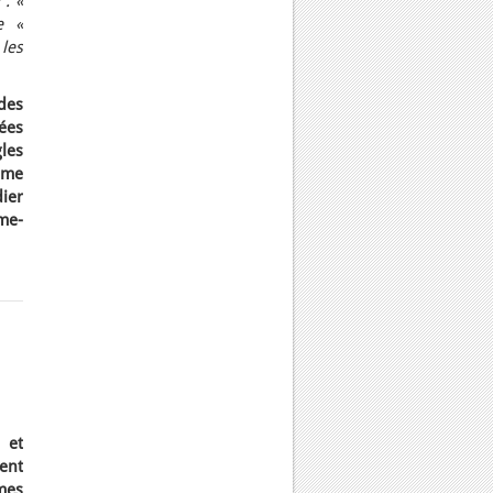
: «
e «
 les
des
iées
les
isme
ier
me-
 et
ent
mes