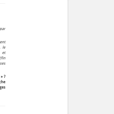
par
ent
, le
 et
(fin
ses
» ?
che
ges