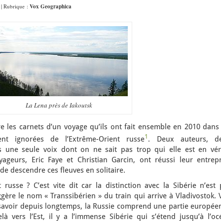
9 | Rubrique :
Vox Geographica
La Lena près de Iakoutsk
re les carnets d’un voyage qu’ils ont fait ensemble en 2010 dans
1
ent ignorées de l’Extrême-Orient russe
. Deux auteurs, d
une seule voix dont on ne sait pas trop qui elle est en véri
ageurs, Eric Faye et Christian Garcin, ont réussi leur entrepr
de descendre ces fleuves en solitaire.
russe ? C’est vite dit car la distinction avec la Sibérie n’est 
gère le nom « Transsibérien » du train qui arrive à Vladivostok.
e savoir depuis longtemps, la Russie comprend une partie europée
à vers l’Est, il y a l’immense Sibérie qui s’étend jusqu’à l’oc