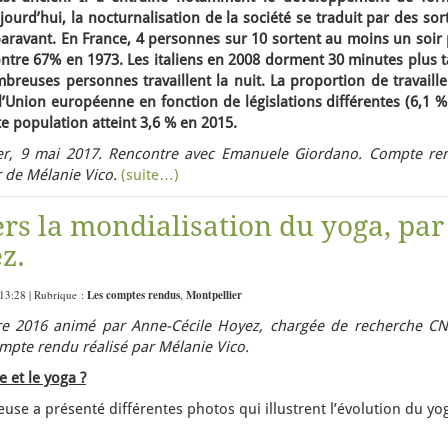
jourd’hui, la nocturnalisation de la société se traduit par des sor
aravant. En France, 4 personnes sur 10 sortent au moins un soir 
ntre 67% en 1973. Les italiens en 2008 dorment 30 minutes plus t
reuses personnes travaillent la nuit. La proportion de travaille
e l’Union européenne en fonction de législations différentes (6,1 
e population atteint 3,6 % en 2015.
er, 9 mai 2017. Rencontre avec Emanuele Giordano.
Compte re
 de Mélanie Vico.
(suite…)
ers la mondialisation du yoga, par
z.
13:28 | Rubrique :
Les comptes rendus
,
Montpellier
e 2016 animé par Anne-Cécile Hoyez, chargée de recherche CN
pte rendu réalisé par Mélanie Vico.
e et le yoga ?
euse a présenté différentes photos qui illustrent l’évolution du yo