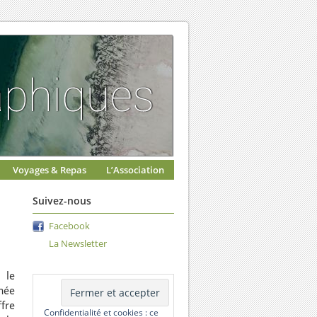
Voyages & Repas
L’Association
Suivez-nous
Facebook
La Newsletter
 le
mée
ffre
Confidentialité et cookies : ce