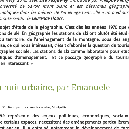
Annecy, 2018, avec
Lise Picquerey
, introduite par
Philippe Piercy
niversité de Savoir Mont Blanc et est désormais géograph
 impliquée dans les métiers de l’aménagement. Elle a un pied sur
 Compte rendu de
Laurence Hours,
l objet d’étude de la géographie. C’est dès les années 1970 que 
ions de ski. En géographie les stations de ski ont plutôt été étud
du territoire, de l’aménagement de la montagne, sous des ang
Lise, ce qui nous intéressait, c’était d’aborder la question du tour
aphie sociale. Les stations de ski comme laboratoire pour étud
litiques d’aménagement. Et ce passage géographie du touris
en intéressant. »
a nuit urbaine, par Emanuele
 9:35 | Rubrique :
Les comptes rendus
,
Montpellier
été représente des enjeux politiques, économiques, sociaux
e certains espaces, nécessitent des aménagements particulièrem
est ancien. Il a entrainé notamment le développement de for