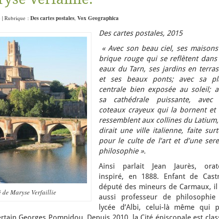
4 | Rubrique :
Des cartes postales
,
Vox Geographica
Des cartes postales, 2015
« Avec son beau ciel, ses maisons
brique rouge qui se reflètent dans 
eaux du Tarn, ses jardins en terras
et ses beaux ponts; avec sa pl
centrale bien exposée au soleil; a
sa cathédrale puissante, avec 
coteaux crayeux qui la bornent et 
ressemblent aux collines du Latium,
dirait une ville italienne, faite sur
pour le culte de l’art et d’une ser
philosophie ».
Ainsi parlait Jean Jaurès, orat
inspiré, en 1888. Enfant de Castr
député des mineurs de Carmaux, il 
 de Maryse Verfaillie
aussi professeur de philosophie
lycée d’Albi, celui-là même qui p
certain Georges Pompidou. Depuis 2010, la Cité épiscopale est cla