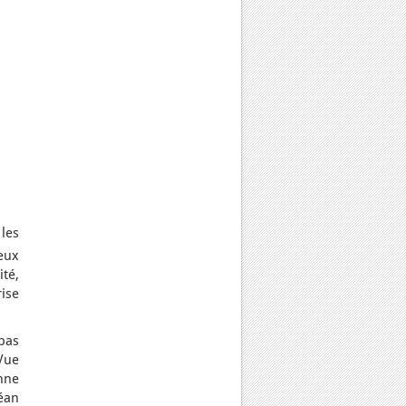
 les
eux
té,
ise
pas
 Vue
nne
éan