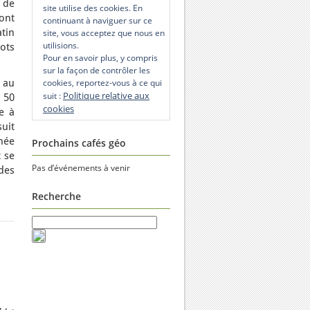
 de
site utilise des cookies. En
ont
continuant à naviguer sur ce
tin
site, vous acceptez que nous en
utilisions.
ots
Pour en savoir plus, y compris
sur la façon de contrôler les
 au
cookies, reportez-vous à ce qui
Politique relative aux
suit :
 50
cookies
e à
suit
née
Prochains cafés géo
 se
Pas d’événements à venir
des
Recherche