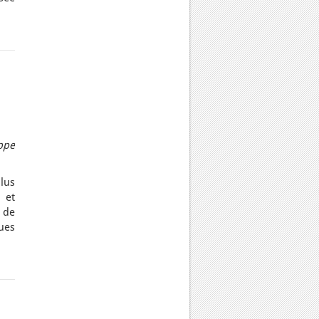
ppe
Plus
… et
 de
ues