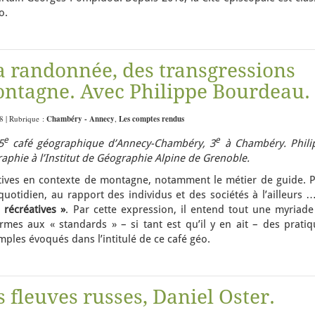
o.
a randonnée, des transgressions
ontagne. Avec Philippe Bourdeau.
48 | Rubrique :
Chambéry - Annecy
,
Les comptes rendus
e
e
5
café géographique d’Annecy-Chambéry, 3
à Chambéry. Phili
phie à l’Institut de Géographie Alpine de Grenoble.
créatives en contexte de montagne, notamment le métier de guide. 
-quotidien, au rapport des individus et des sociétés à l’ailleurs 
 récréatives »
. Par cette expression, il entend tout une myriade
mes aux « standards » – si tant est qu’il y en ait – des pratiq
mples évoqués dans l’intitulé de ce café géo.
 fleuves russes, Daniel Oster.