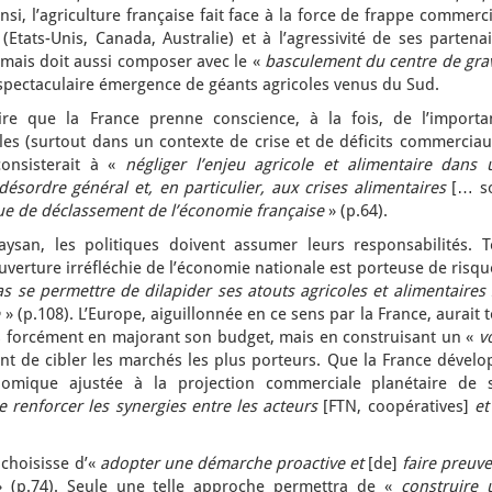
insi, l’agriculture française fait face à la force de frappe commerc
(Etats-Unis, Canada, Australie) et à l’agressivité de ses partena
mais doit aussi composer avec le «
basculement du centre de grav
la spectaculaire émergence de géants agricoles venus du Sud.
ire que la France prenne conscience, à la fois, de l’importa
es (surtout dans un contexte de crise et de déficits commerciau
consisterait à «
négliger l’enjeu agricole et alimentaire dans 
sordre général et, en particulier, aux crises alimentaires
[… s
que de déclassement de l’économie française
» (p.64).
aysan, les politiques doivent assumer leurs responsabilités. T
uverture irréfléchie de l’économie nationale est porteuse de risqu
s se permettre de dilapider ses atouts agricoles et alimentaires
e
» (p.108). L’Europe, aiguillonnée en ce sens par la France, aurait 
as forcément en majorant son budget, mais en construisant un «
v
nt de cibler les marchés les plus porteurs. Que la France dévelo
omique ajustée à la projection commerciale planétaire de 
e renforcer les synergies entre les acteurs
[FTN, coopératives]
et 
e choisisse d’«
adopter une démarche proactive et
[de]
faire preuve
 (p.74). Seule une telle approche permettra de «
construire 