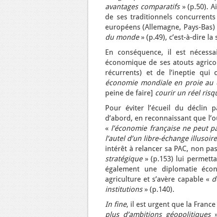
avantages comparatifs
» (p.50). A
de ses traditionnels concurrents 
européens (Allemagne, Pays-Bas) 
du monde
» (p.49), c’est-à-dire 
En conséquence, il est nécessa
économique de ses atouts agricol
récurrents) et de l’ineptie qui 
économie mondiale en proie au dé
peine de faire]
courir un réel ris
Pour éviter l’écueil du déclin p
d’abord, en reconnaissant que l’o
«
l’économie française ne peut pa
l’autel d’un libre-échange illusoir
intérêt à relancer sa PAC, non p
stratégique
» (p.153) lui permetta
également une diplomatie écon
agriculture et s’avère capable «
d
institutions
» (p.140).
In fine
, il est urgent que la Franc
plus d’ambitions géopolitiques
»