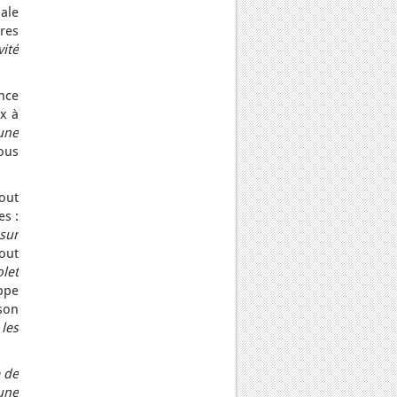
iale
ires
ité
nce
x à
une
ous
out
es :
 sur
tout
olet
ppe
son
les
 de
une