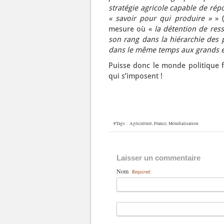
stratégie agricole capable de rép
« savoir pour qui produire »
» (
mesure où «
la détention de res
son rang dans la hiérarchie des p
dans le même temps aux grands é
Puisse donc le monde politique f
qui s’imposent !
#Tags :
Agriculture
,
France
,
Mondialisation
Laisser un commentaire
Nom
Required: