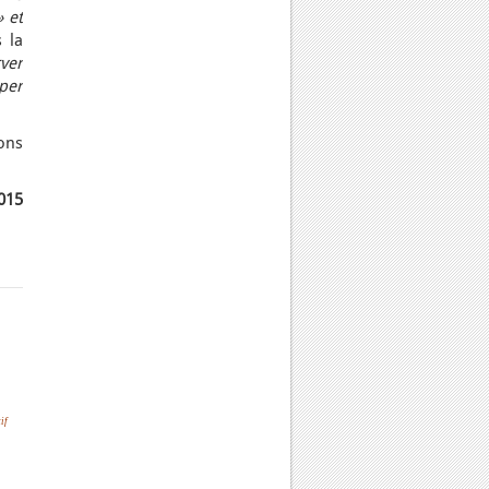
» et
 la
ver
per
ions
015
if