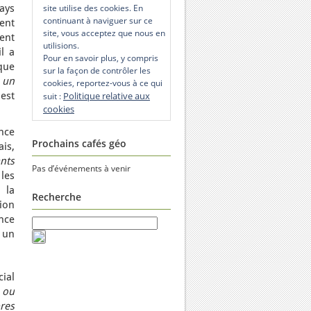
ays
site utilise des cookies. En
continuant à naviguer sur ce
ent
site, vous acceptez que nous en
ent
utilisions.
il a
Pour en savoir plus, y compris
que
sur la façon de contrôler les
s un
cookies, reportez-vous à ce qui
est
Politique relative aux
suit :
cookies
ance
Prochains cafés géo
is,
nts
Pas d’événements à venir
 les
 la
Recherche
ion
ance
 un
ial
 ou
res