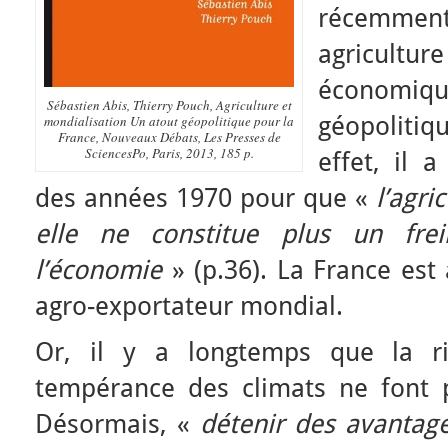
récemme
agricul
économiqu
Sébastien Abis, Thierry Pouch, Agriculture et
géopoliti
mondialisation Un atout géopolitique pour la
France, Nouveaux Débats, Les Presses de
SciencesPo, Paris, 2013, 185 p.
effet, il 
des années 1970 pour que «
l’agri
elle ne constitue plus un fre
l’économie
» (p.36). La France est
agro-exportateur mondial.
Or, il y a longtemps que la ri
tempérance des climats ne font pl
Désormais, «
détenir des avantag