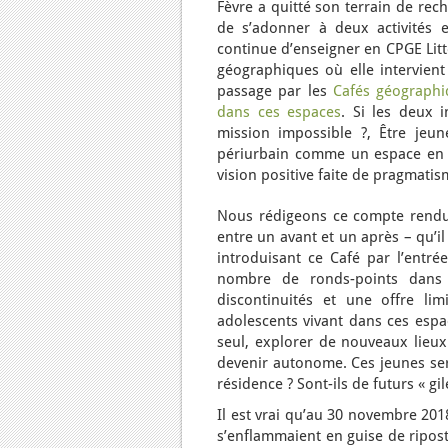
Fèvre a quitté son terrain de rec
de s’adonner à deux activités e
continue d’enseigner en CPGE Littér
géographiques où elle intervien
passage par les
Cafés géographi
dans ces espaces
. Si les deux i
mission impossible ?, Être jeun
périurbain comme un espace en né
vision positive faite de pragmatis
Nous rédigeons ce compte rendu 
entre un avant et un après – qu’i
introduisant ce Café par l’entré
nombre de ronds-points dans l
discontinuités et une offre li
adolescents vivant dans ces espac
seul, explorer de nouveaux lieux
devenir autonome. Ces jeunes sera
résidence ? Sont-ils de futurs « gil
Il est vrai qu’au 30 novembre 201
s’enflammaient en guise de ripost