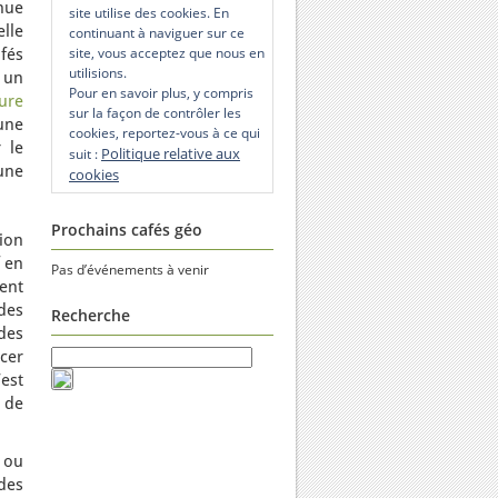
nue
site utilise des cookies. En
lle
continuant à naviguer sur ce
site, vous acceptez que nous en
afés
utilisions.
 un
Pour en savoir plus, y compris
ure
sur la façon de contrôler les
une
cookies, reportez-vous à ce qui
 le
Politique relative aux
suit :
une
cookies
Prochains cafés géo
ion
f en
Pas d’événements à venir
ent
des
Recherche
des
cer
est
u de
t ou
des