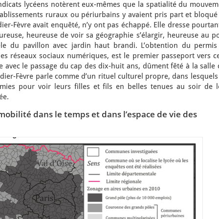
yndicats lycéens notèrent eux-mêmes que la spatialité du mouvem
établissements ruraux ou périurbains y avaient pris part et bloqué
dier-Fèvre avait enquêté, n’y ont pas échappé. Elle dresse pourtan
ureuse, heureuse de voir sa géographie s’élargir, heureuse au po
èle du pavillon avec jardin haut brandi. L’obtention du permis
les réseaux sociaux numériques, est le premier passeport vers ce
avec le passage du cap des dix-huit ans, dûment fêté à la salle 
idier-Fèvre parle comme d’un rituel culturel propre, dans lesquels
mies pour voir leurs filles et fils en belles tenues au soir de 
ée.
 mobilité dans le temps et dans l’espace de vie des