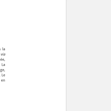
s la
,
via
ée,
. La
ge,
. Le
 en