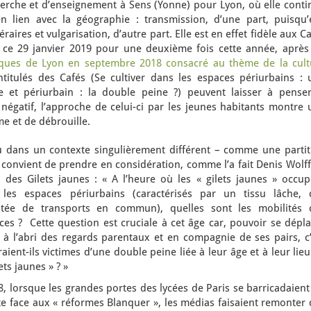
herche et d’enseignement à Sens (Yonne) pour Lyon, où elle conti
n lien avec la géographie : transmission, d’une part, puisqu’e
aires et vulgarisation, d’autre part. Elle est en effet fidèle aux C
t ce 29 janvier 2019 pour une deuxième fois cette année, après
ques de Lyon en septembre 2018 consacré au thème de la cult
ntitulés des Cafés (Se cultiver dans les espaces périurbains : 
e et périurbain : la double peine ?) peuvent laisser à penser
gatif, l’approche de celui-ci par les jeunes habitants montre 
me et de débrouille.
dans un contexte singulièrement différent – comme une partit
l convient de prendre en considération, comme l’a fait Denis Wolf
e des Gilets jaunes : « A l’heure où les « gilets jaunes » occup
es espaces périurbains (caractérisés par un tissu lâche, 
mitée de transports en commun), quelles sont les mobilités 
es ? Cette question est cruciale à cet âge car, pouvoir se dépla
 à l’abri des regards parentaux et en compagnie de ses pairs, c’
ient-ils victimes d’une double peine liée à leur âge et à leur lie
ets jaunes » ? »
8, lorsque les grandes portes des lycées de Paris se barricadaien
e face aux « réformes Blanquer », les médias faisaient remonter 