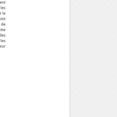
ent
 les
t le
int
 de
tte
des
 les
leur