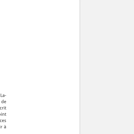
La-
s de
crit
int
ces
ir à