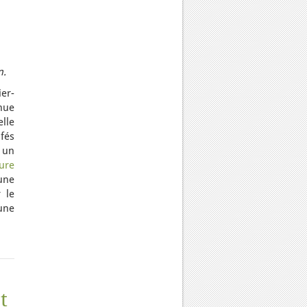
n.
er-
nue
lle
afés
 un
ure
une
 le
une
t