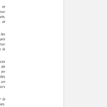
 et
our
ie,
 et
les
ant
our
s le
aces
 de
 en
des
,
un
ors
 la
es.