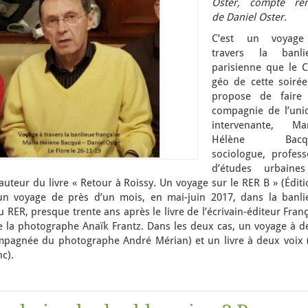
Oster, compte re
de Daniel Oster.
C’est un voyag
travers la banli
parisienne que le C
géo de cette soirée
propose de faire
compagnie de l’uni
intervenante, Mar
Hélène Bacqu
sociologue, profess
d’études urbaine
 auteur du livre « Retour à Roissy. Un voyage sur le RER B » (Édit
e un voyage de près d’un mois, en mai-juin 2017, dans la banli
u RER, presque trente ans après le livre de l’écrivain-éditeur Fran
 la photographe Anaïk Frantz. Dans les deux cas, un voyage à d
mpagnée du photographe André Mérian) et un livre à deux voix 
nc).