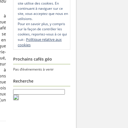
ndu
site utilise des cookies. En
continuant à naviguer sur ce
site, vous acceptez que nous en
e à
utilisions.
eue
Pour en savoir plus, y compris
afé
sur la façon de contrôler les
 se
cookies, reportez-vous à ce qui
Politique relative aux
suit :
 en
cookies
que
ie-
é,
Prochains cafés géo
eur
Pas d’événements à venir
s à
ions
Recherche
eue
çois
eux
(un