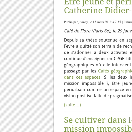
Être jeune et pér
Catherine Didier
Publié par j.viney, le 13 mars 2019 à 7:55 | Rubr
Café de Flore (Paris 6e), le 29 j
Depuis sa thèse soutenue en sept
Fèvre a quitté son terrain de rec
de s’adonner à deux activités e
continue d’enseigner en CPGE Littér
géographiques où elle intervien
passage par les
Cafés géographi
dans ces espaces
. Si les deux i
mission impossible ?, Être jeun
périurbain comme un espace en né
vision positive faite de pragmatis
(suite…)
Se cultiver dans 
mission impossibl