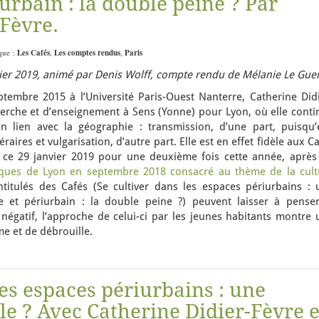
iurbain : la double peine ? Par
-Fèvre.
ique :
Les Cafés
,
Les comptes rendus
,
Paris
anvier 2019, animé par Denis Wolff, compte rendu de Mélanie Le Gue
embre 2015 à l’Université Paris-Ouest Nanterre, Catherine Didi
herche et d’enseignement à Sens (Yonne) pour Lyon, où elle conti
n lien avec la géographie : transmission, d’une part, puisqu’e
aires et vulgarisation, d’autre part. Elle est en effet fidèle aux C
t ce 29 janvier 2019 pour une deuxième fois cette année, après
ques de Lyon en septembre 2018 consacré au thème de la cult
ntitulés des Cafés (Se cultiver dans les espaces périurbains : 
e et périurbain : la double peine ?) peuvent laisser à penser
gatif, l’approche de celui-ci par les jeunes habitants montre 
me et de débrouille.
les espaces périurbains : une
e ? Avec Catherine Didier-Fèvre e