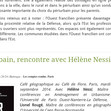
rès librement. Elle a également réalisé des sondages en ligne p
ns à la ville, dans le rural et dans le périurbain ainsi qu’un son
osante importante du choix du périurbain pour les parents.
ains retenus est à noter : l’Ouest francilien présente davantage
 la proximité relative de la Défense, alors qu’à l’Est les profess
les ouvriers sont plus représentés. Ces espaces ont également co
différente. Les communes étudiées dans l’Ouest francilien ont co
ans l’Est.
bain, rencontre avec Hélène Nessi
à 20:24 | Rubrique :
Les comptes rendus
,
Paris
Café géographique au Café de Flore, Paris
,
mardi
septembre 2014. Avec
Hélène Nessi
,
Maître
conférences en Aménagement et Urbanism
l’Université de Paris Ouest-Nanterre-La Défense,
Lionel Rougé
,
Maître de conférences en géographi
l’Université de Caen Basse-Normandie.