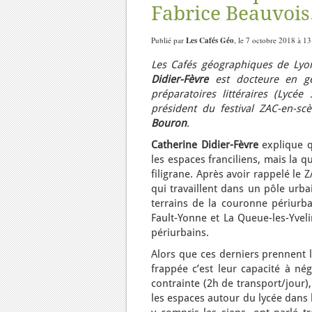
Fabrice Beauvois
Publié par
Les Cafés Géo
, le 7 octobre 2018 à 1
Les Cafés géographiques de Lyon
Didier-Fèvre
est docteure en géo
préparatoires littéraires (Lycée
président du festival ZAC-en-s
Bouron
.
Catherine Didier-Fèvre
explique q
les espaces franciliens, mais la q
filigrane. Après avoir rappelé le 
qui travaillent dans un pôle urbai
terrains de la couronne périurba
Fault-Yonne et La Queue-les-Yveli
périurbains.
Alors que ces derniers prennent l
frappée c’est leur capacité à né
contrainte (2h de transport/jour)
les espaces autour du lycée dans l