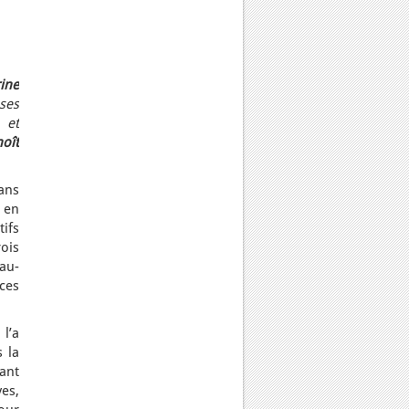
ine
ses
 et
oît
ans
i en
tifs
rois
au-
ces
 l’a
 la
rant
ves,