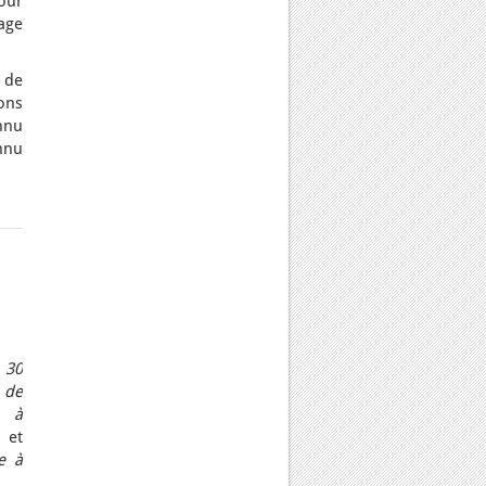
our
dage
 de
ions
nnu
nnu
 30
 de
e à
et
e à