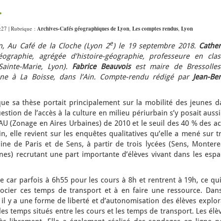
.
3:27 | Rubrique :
Archives-Cafés géographiques de Lyon
,
Les comptes rendus
,
Lyon
e
, Au Café de la Cloche (Lyon 2
) le 19 septembre 2018.
Cather
graphie, agrégée d’histoire-géographie, professeure en clas
 Sainte-Marie, Lyon).
Fabrice Beauvois
est maire de Bressolles
cène à La Boisse, dans l’Ain. Compte-rendu rédigé par
Jean-Ben
ue sa thèse portait principalement sur la mobilité des jeunes d
uestion de l’accès à la culture en milieu périurbain s’y posait auss
ZAU (Zonage en Aires Urbaines) de 2010 et le seuil des 40 % des ac
n, elle revient sur les enquêtes qualitatives qu’elle a mené sur t
ine de Paris et de Sens, à partir de trois lycées (Sens, Montere
nes) recrutant une part importante d’élèves vivant dans les espa
e car parfois à 6h55 pour les cours à 8h et rentrent à 19h, ce qui
gocier ces temps de transport et à en faire une ressource. Dans
, il y a une forme de liberté et d’autonomisation des élèves explo
es temps situés entre les cours et les temps de transport. Les élè