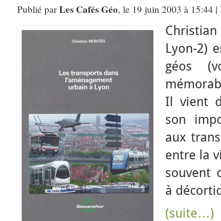
Les Cafés Géo
Publié par
, le 19 juin 2003 à 15:44 
Christia
Lyon-2) e
géos (v
mémorable
Il vient 
son impo
aux trans
entre la v
souvent c
à décorti
(suite…)