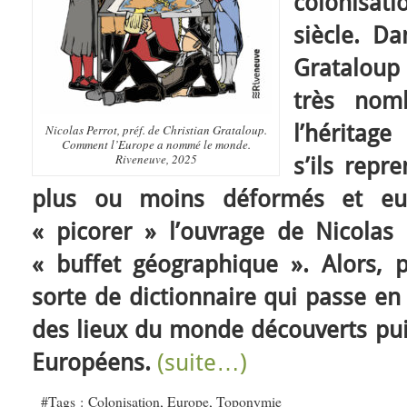
colonisat
siècle. Da
Grataloup 
très nom
l’héritage
Nicolas Perrot, préf. de Christian Grataloup.
Comment l’Europe a nommé le monde.
Riveneuve, 2025
s’ils repr
plus ou moins déformés et euro
« picorer » l’ouvrage de Nicolas P
« buffet géographique ». Alors, 
sorte de dictionnaire qui passe en
des lieux du monde découverts pui
Européens.
(suite…)
#Tags :
Colonisation
,
Europe
,
Toponymie