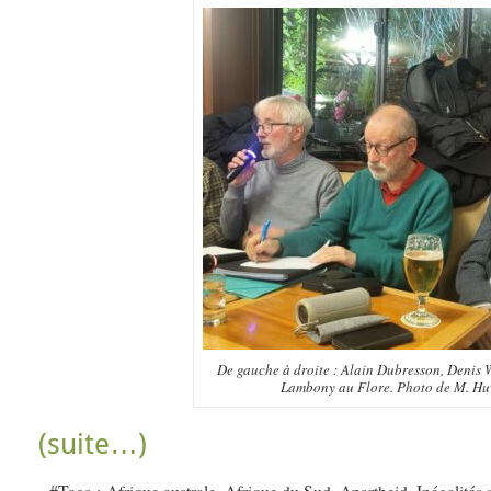
De gauche à droite : Alain Dubresson, Denis W
Lambony au Flore. Photo de M. Hu
(suite…)
#Tags :
Afrique australe
,
Afrique du Sud
,
Apartheid
,
Inégalités 