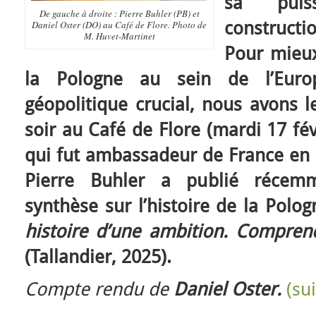
sa puis
De gauche à droite : Pierre Buhler (PB) et
constructio
Daniel Oster (DO) au Café de Flore. Photo de
M. Huvet-Martinet
Pour mieu
la Pologne au sein de l’Eur
géopolitique crucial, nous avons le
soir au Café de Flore (mardi 17 fév
qui fut ambassadeur de France en 
Pierre Buhler a publié récem
synthèse sur l’histoire de la Polog
histoire d’une ambition. Compre
(Tallandier, 2025).
Compte rendu de
Daniel Oster.
(su