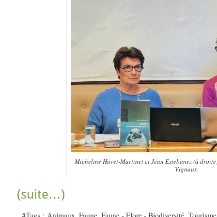
Micheline Huvet-Martinet et Jean Estebanez (à droite
Vignaux.
(suite…)
#Tags :
Animaux
,
Faune
,
Faune - Flore - Biodiversité
,
Tourisme 