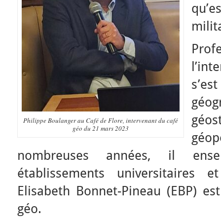
qu’e
milit
Prof
l’in
s’es
géog
géo
Philippe Boulanger au Café de Flore, intervenant du café
géo du 21 mars 2023
géo
nombreuses années, il ensei
établissements universitaires e
Elisabeth Bonnet-Pineau (EBP) est
géo.