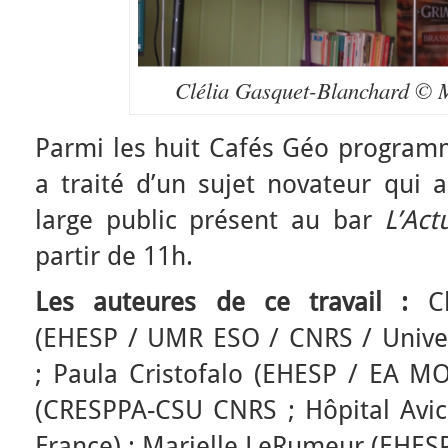
Clélia Gasquet-Blanchard © M
Parmi les huit Cafés Géo programm
a traité d’un sujet novateur qui 
large public présent au bar
L’Act
partir de 11h.
Les auteures de ce travail :
C
(EHESP / UMR ESO / CNRS / Univer
; Paula Cristofalo (EHESP / EA MO
(CRESPPA-CSU CNRS ; Hôpital Avi
France) ; Marielle LeRumeur (EHES