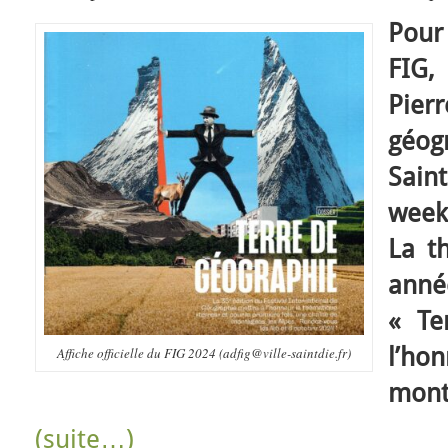
Pour
FIG,
Pier
géog
Sain
week
La t
anné
« Te
l’ho
Affiche officielle du FIG 2024 (adfig@ville-saintdie.fr)
mont
(suite…)