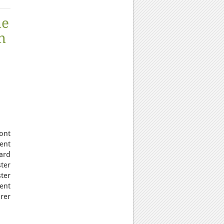
ne
n
ont
ent
ard
ter
ter
ent
rer