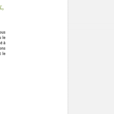
x,
nous
u le
né à
ons
 le