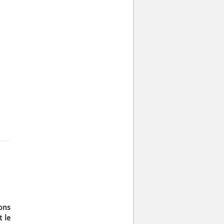
ions
t le