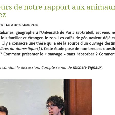
teurs de notre rapport aux animau
ez
ique :
Les comptes rendus
,
Paris
tebanez, géographe à l’Université de Paris Est-Créteil, est venu 
 fois familier et étranger, le zoo. Les cafés de géo avaient déjà e
.). Il y a consacré une thèse qui a été la source d’un ouvrage desti
sières du domestique
(1). Cette étude pose de nombreuses questi
 ? Comment présenter le « sauvage » sans l’absorber ? Comment
i conduit la discussion
.
Compte rendu de
Michèle Vignaux.