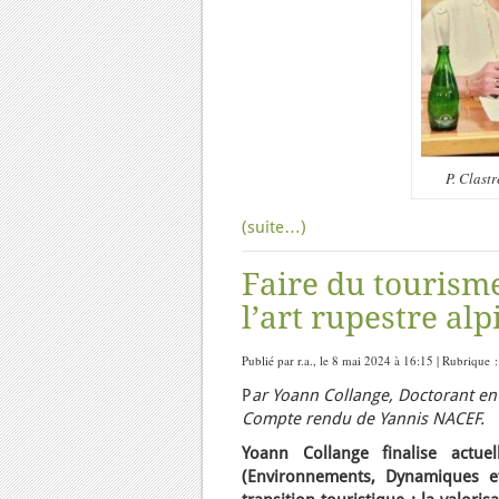
P. Clast
(suite…)
Faire du tourisme
l’art rupestre al
Publié par r.a., le 8 mai 2024 à 16:15 | Rubrique 
P
ar Yoann Collange
, Doctorant e
Compte rendu de Yannis NACEF.
Yoann Collange finalise actu
(Environnements, Dynamiques et