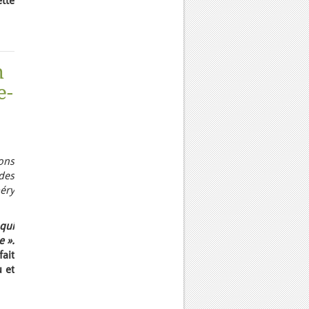
tte
n
e-
ions
des
béry
qui
e ».
ait
u et