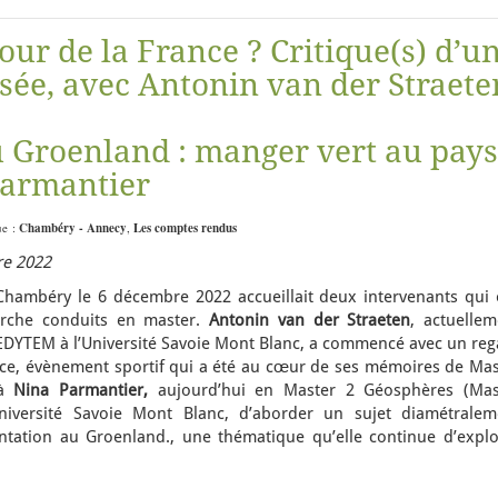
 tour de la France ? Critique(s) d’u
sée, avec Antonin van der Straete
u Groenland : manger vert au pays
Parmantier
ue :
Chambéry - Annecy
,
Les comptes rendus
re 2022
Chambéry le 6 décembre 2022 accueillait deux intervenants qui 
erche conduits en master.
Antonin van der Straeten
, actuellem
 EDYTEM à l’Université Savoie Mont Blanc, a commencé avec un reg
ce, évènement sportif qui a été au cœur de ses mémoires de Mas
 à
Nina Parmantier,
aujourd’hui en Master 2 Géosphères (Mas
niversité Savoie Mont Blanc, d’aborder un sujet diamétralem
mentation au Groenland., une thématique qu’elle continue d’explo