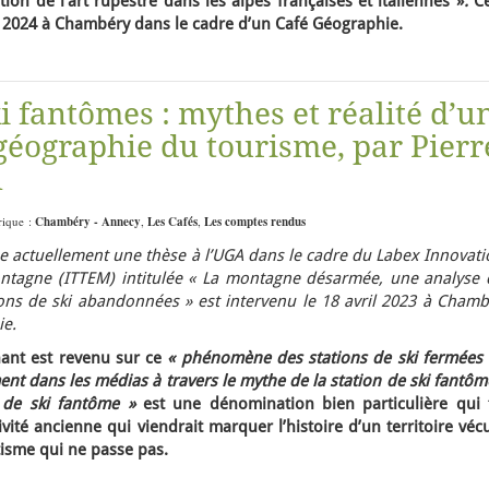
ation de l’art rupestre dans les alpes françaises et italiennes »
.
Ce
ier 2024 à Chambéry dans le cadre d’un Café Géographie.
ki fantômes : mythes et réalité d’u
géographie du tourisme, par Pierr
l
rique :
Chambéry - Annecy
,
Les Cafés
,
Les comptes rendus
se actuellement une thèse à l’UGA dans le cadre du Labex Innovat
Montagne (ITTEM) intitulée « La montagne désarmée, une analyse 
ations de ski abandonnées » est intervenu le 18 avril 2023 à Cham
ie.
nant est revenu sur ce
« phénomène des stations de ski fermées 
nt dans les médias à travers le mythe de la station de ski fantôm
 de ski fantôme »
est une dénomination bien particulière qui f
té ancienne qui viendrait marquer l’histoire d’un territoire véc
isme qui ne passe pas.