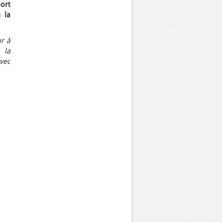
port
 la
ur à
 la
vec