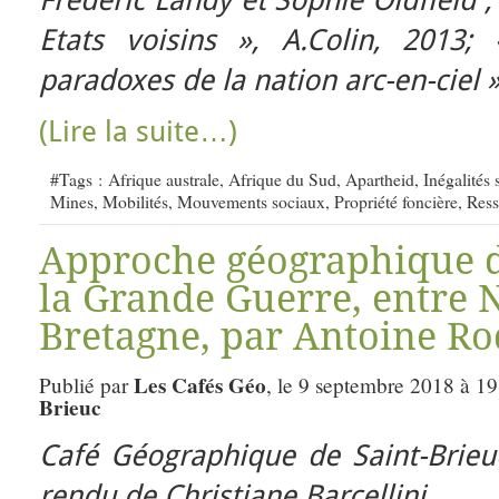
Etats voisins », A.Colin, 2013;
paradoxes de la nation arc-en-ciel »
(Lire la suite…)
#Tags :
Afrique australe
,
Afrique du Sud
,
Apartheid
,
Inégalités 
Mines
,
Mobilités
,
Mouvements sociaux
,
Propriété foncière
,
Ress
Approche géographique d
la Grande Guerre, entre N
Bretagne, par Antoine Ro
Les Cafés Géo
Publié par
, le 9 septembre 2018 à 19
Brieuc
Café Géographique de Saint-Brie
rendu de Christiane Barcellini.