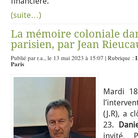
financière.
(suite…)
La mémoire coloniale dan
parisien, par Jean Rieuca
L
Publié par r.a., le 13 mai 2023 à 15:07 | Rubrique :
Paris
Mardi 18
l’interv
(J.R), a 
23.
Dani
invité, 