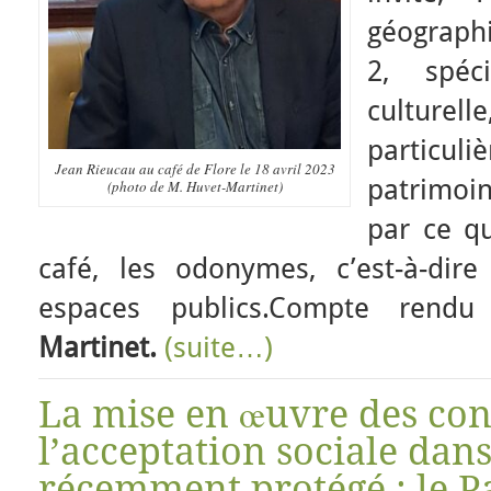
géographi
2, spéc
culture
partic
Jean Rieucau au café de Flore le 18 avril 2023
patrimoin
(photo de M. Huvet-Martinet)
par ce qu
café, les odonymes, c’est-à-di
espaces publics.Compte ren
Martinet.
(suite…)
La mise en œuvre des con
l’acceptation sociale dan
récemment protégé : le P