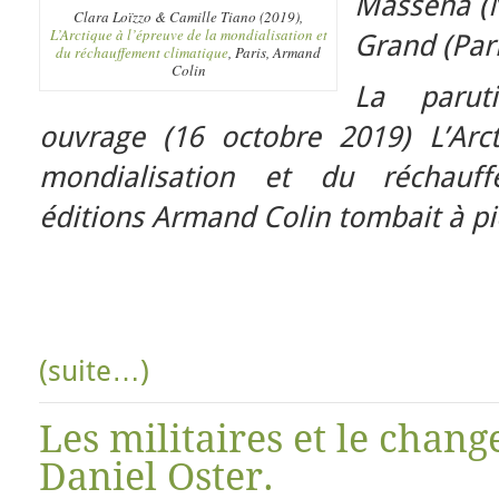
Masséna (N
Clara Loïzzo & Camille Tiano (2019),
L’Arctique à l’épreuve de la mondialisation et
Grand (Pari
du réchauffement climatique
, Paris, Armand
Colin
La parut
ouvrage (16 octobre 2019) L’Arc
mondialisation et du réchauf
éditions Armand Colin tombait à pi
(suite…)
Les militaires et le chan
Daniel Oster.