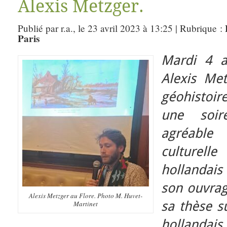
Alexis Metzger.
Publié par r.a., le 23 avril 2023 à 13:25 | Rubrique :
Paris
Mardi 4 a
Alexis Me
géohistoir
une soir
agréable
culturel
hollandais
son ouvrag
Alexis Metzger au Flore. Photo M. Huvet-
sa thèse su
Martinet
hollandai