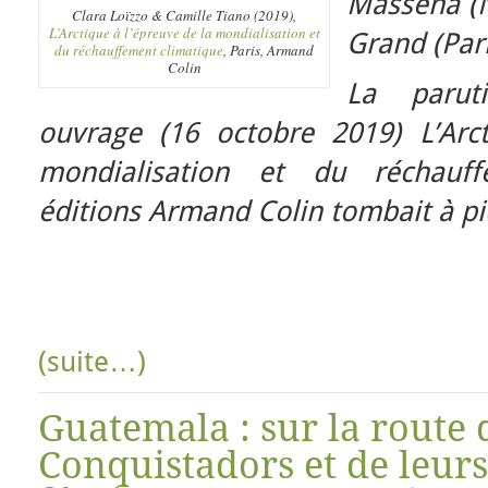
Masséna (N
Clara Loïzzo & Camille Tiano (2019),
L’Arctique à l’épreuve de la mondialisation et
Grand (Pari
du réchauffement climatique
, Paris, Armand
Colin
La parut
ouvrage (16 octobre 2019) L’Arc
mondialisation et du réchauf
éditions Armand Colin tombait à pi
(suite…)
Guatemala : sur la route 
Conquistadors et de leurs