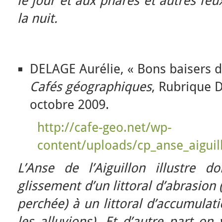
le jour et aux phares et autres feu
la nuit.
DELAGE Aurélie, « Bons baisers de
Cafés géographiques
, Rubrique D
octobre 2009.
http://cafe-geo.net/wp-
content/uploads/cp_anse_aiguil
L’Anse de l’Aiguillon illustre 
glissement d’un littoral d’abrasion (
perchée) à un littoral d’accumulat
les alluvions). Et d’autre part on 