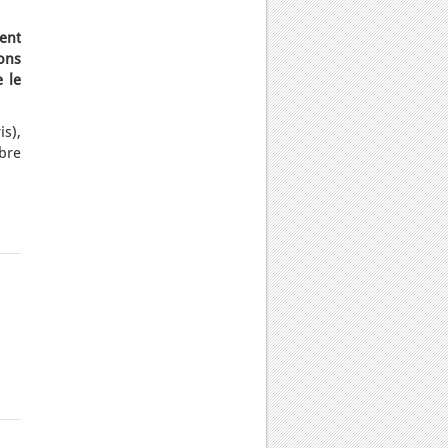
ent
ons
 le
s),
bre