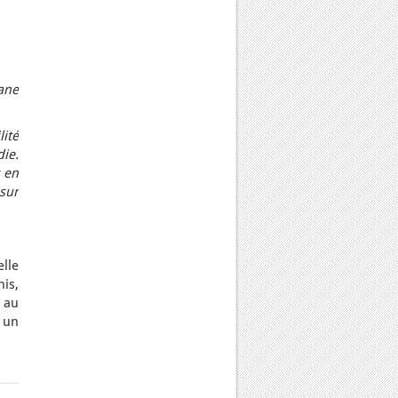
ane
ité
ie.
s en
sur
elle
is,
 au
 un