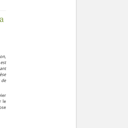
la
ion,
est
ant
èse
t de
ier
r le
hose