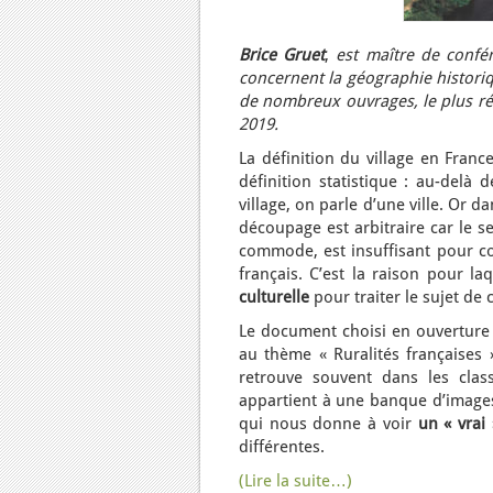
Brice Gruet
,
est maître de confér
concernent la géographie historiqu
de nombreux ouvrages, le plus réc
2019.
La définition du village en Franc
définition statistique : au-delà 
village, on parle d’une ville. Or
découpage est arbitraire car le seu
commode, est insuffisant pour com
français. C’est la raison pour la
culturelle
pour traiter le sujet de 
Le document choisi en ouverture e
au thème « Ruralités françaises »
retrouve souvent dans les clas
appartient à une banque d’images i
qui nous donne à voir
un « vrai 
différentes.
(Lire la suite…)