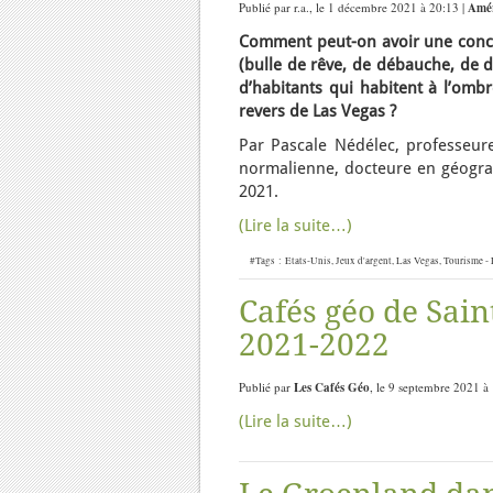
Publié par r.a., le 1 décembre 2021 à 20:13 |
Amér
Comment peut-on avoir une concen
(bulle de rêve, de débauche, de 
d’habitants qui habitent à l’omb
revers de Las Vegas ?
Par Pascale Nédélec, professeure
normalienne, docteure en géogra
2021.
(Lire la suite…)
#Tags :
Etats-Unis
,
Jeux d'argent
,
Las Vegas
,
Tourisme - 
Cafés géo de Sain
2021-2022
Publié par
Les Cafés Géo
, le 9 septembre 2021 à
(Lire la suite…)