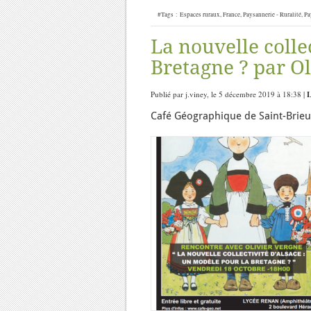
#Tags :
Espaces ruraux
,
France
,
Paysannerie - Ruralité
,
Pa
La nouvelle colle
Bretagne ? par Ol
Publié par j.viney, le 5 décembre 2019 à 18:38 |
L
Café Géographique de Saint-Brieuc