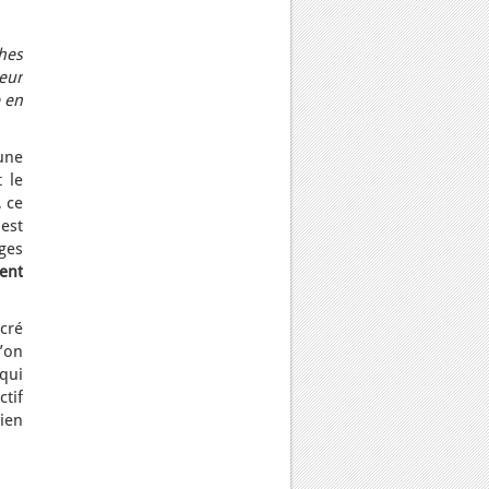
hes
teur
e en
 une
t le
, ce
 est
ges
ent
cré
l’on
qui
ctif
bien