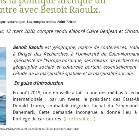
s la politique arctique du
tre avec Benoît Raoulx.
ique-Antarctique
,
Les comptes rendus
,
Saint-Brieuc
c, 12 mars 2020, compte rendu élaboré Claire Denjean et Christi
Benoît Raoulx
est géographe, maître de conférences, Habil
à Diriger des Recherches, à l’Université de Caen-Normand
Spécialiste de l’Europe nordique, ses travaux de recherche
géographie sociale et culturelle portent essentiellement 
l’étude de la marginalité spatiale et la marginalité sociale.
En guise d’introduction
En août 2019, une nouvelle a fait la une des médias à l’éch
internationale : par un tweet, le président des Etats-Un
Donald Trump, souhaitait négocier l’achat du Groenland
Danemark. Cette demande incongrue a donné lieu à
florilège de caricatures.
(Lire la suite…)
uuk
,
Pêche
,
Populations autochtones
,
Thulé
,
Transports maritimes