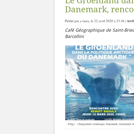
Le Groenland dan
Danemark, rencon
Publié par j.viney, le 22 avril 2020 à 23:36 |
Arct
Café Géographique de Saint-Brieu
Barcellini
#Tags :
Changement climatique
,
Danemark
,
Groenland
,
N