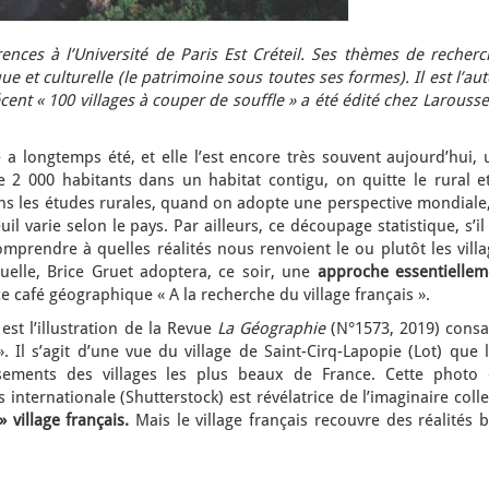
ences à l’Université de Paris Est Créteil. Ses thèmes de recherc
e et culturelle (le patrimoine sous toutes ses formes). Il est l’au
ent « 100 villages à couper de souffle » a été édité chez Larouss
e a longtemps été, et elle l’est encore très souvent aujourd’hui,
de 2 000 habitants dans un habitat contigu, on quitte le rural e
 dans les études rurales, quand on adopte une perspective mondiale
il varie selon le pays. Par ailleurs, ce découpage statistique, s’il
prendre à quelles réalités nous renvoient le ou plutôt les villa
quelle, Brice Gruet adoptera, ce soir, une
approche essentiellem
ce café géographique « A la recherche du village français ».
st l’illustration de la Revue
La Géographie
(N°1573, 2019) consa
. Il s’agit d’une vue du village de Saint-Cirq-Lapopie (Lot) que 
sements des villages les plus beaux de France. Cette photo 
nternationale (Shutterstock) est révélatrice de l’imaginaire colle
» village français.
Mais le village français recouvre des réalités 