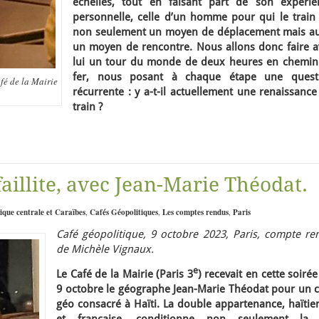
échelles, tout en faisant part de son expérie
personnelle, celle d’un homme pour qui le train 
non seulement un moyen de déplacement mais au
un moyen de rencontre. Nous allons donc faire a
lui un tour du monde de deux heures en chemin
fer, nous posant à chaque étape une quest
fé de la Mairie
récurrente : y a-t-il actuellement une renaissanc
train ?
faillite, avec Jean-Marie Théodat.
que centrale et Caraïbes
,
Cafés Géopolitiques
,
Les comptes rendus
,
Paris
Café géopolitique, 9 octobre 2023, Paris, compte re
de Michèle Vignaux.
e
Le Café de la Mairie (Paris 3
) recevait en cette soiré
9 octobre le géographe Jean-Marie Théodat pour un c
géo consacré à Haïti. La double appartenance, haïtie