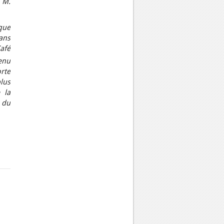
 M.
que
dans
afé
tenu
orte
lus
 la
 du