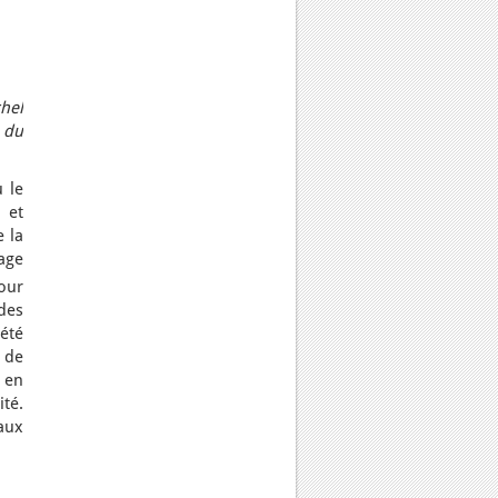
hel
 du
 le
 et
 la
tage
our
des
été
 de
 en
té.
aux