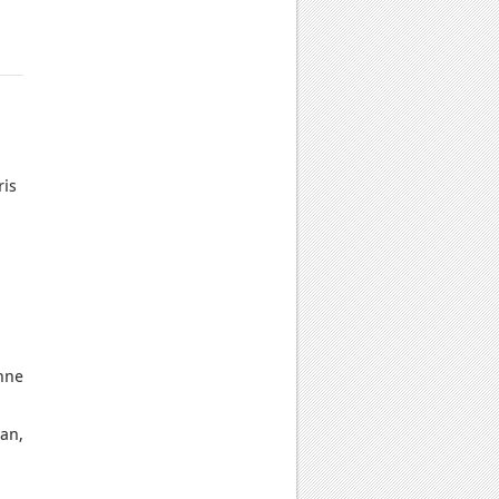
ris
nne
an,