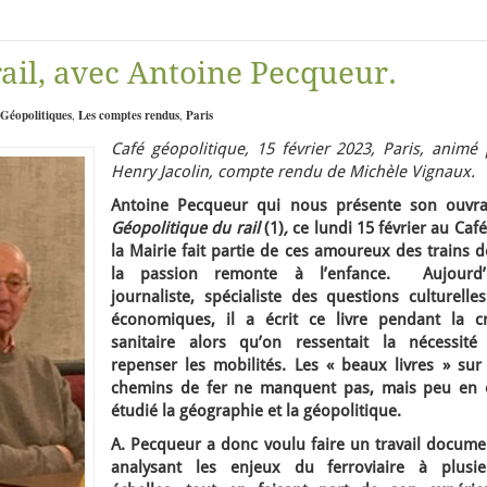
ail, avec Antoine Pecqueur.
 Géopolitiques
,
Les comptes rendus
,
Paris
Café géopolitique, 15 février 2023, Paris, animé 
Henry Jacolin, compte rendu de Michèle Vignaux.
Antoine Pecqueur qui nous présente son ouvra
Géopolitique du rail
(1)
,
ce lundi 15 février au Caf
la Mairie fait partie de ces amoureux des trains 
la passion remonte à l’enfance. Aujourd’
journaliste, spécialiste des questions culturelle
économiques, il a écrit ce livre pendant la cr
sanitaire alors qu’on ressentait la nécessité
repenser les mobilités. Les « beaux livres » sur 
chemins de fer ne manquent pas, mais peu en 
étudié la géographie et la géopolitique.
A. Pecqueur a donc voulu faire un travail docume
analysant les enjeux du ferroviaire à plusie