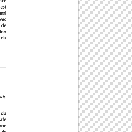
nce
est
ssi
vec
 de
ion
e du
ndu
e du
afé
nne