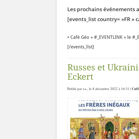
Les prochains événements a
[events_list country= »FR » 
• Café Géo « #_EVENTLINK » le #
[/events_list]
Russes et Ukraini
Eckert
Publié par r.a., le 8 décembre 2022 à 16:31 |
Café