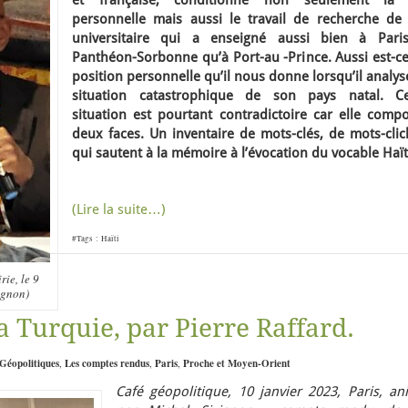
et française, conditionne non seulement la 
personnelle mais aussi le travail de recherche de 
universitaire qui a enseigné aussi bien à Pari
Panthéon-Sorbonne qu’à Port-au -Prince. Aussi est-ce
position personnelle qu’il nous donne lorsqu’il analys
situation catastrophique de son pays natal. Ce
situation est pourtant contradictoire car elle compo
deux faces. Un inventaire de mots-clés, de mots-clic
qui sautent à la mémoire à l’évocation du vocable Haït
(Lire la suite…)
#Tags :
Haïti
ie, le 9
ignon)
a Turquie, par Pierre Raffard.
Géopolitiques
,
Les comptes rendus
,
Paris
,
Proche et Moyen-Orient
Café géopolitique, 10 janvier 2023, Paris, an