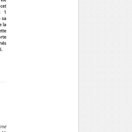
vie
cet
s 1
 sa
e la
tte
rte
hés
i.
imé