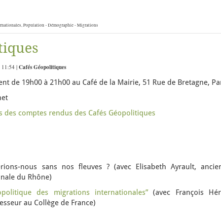
rnationales
,
Population - Démographie - Migrations
tiques
 11:54 |
Cafés Géopolitiques
ent de 19h00 à 21h00 au Café de la Mairie, 51 Rue de Bretagne, Pa
net
es des comptes rendus des Cafés Géopolitiques
rions-nous sans nos fleuves ? (avec Elisabeth Ayrault, ancie
onale du Rhône)
opolitique des migrations internationales”
(avec François Hér
esseur au Collège de France)