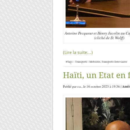
Antoine Pecqueur et Henry Jacolin au Ca
(cliché de D. Wolff)
(Lire la suite…)
#Tags :
Transports - Mobilités
,
Transports ferroviaires
Haïti, un Etat en 
Publié par r.a., le 16 octobre 2023 à 19:36 |
Améri