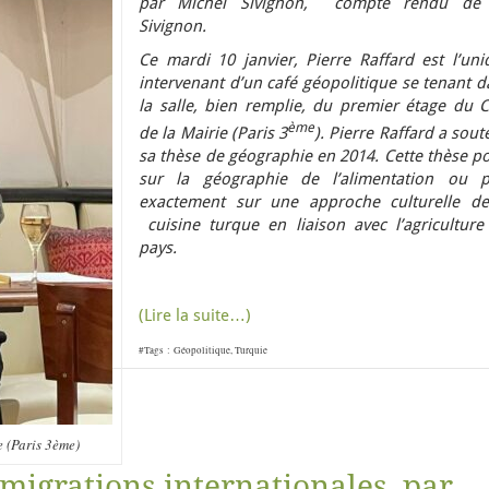
par Michel Sivignon, compte rendu de
Sivignon.
Ce mardi 10 janvier, Pierre Raffard est l’uni
intervenant d’un café géopolitique se tenant 
la salle, bien remplie, du premier étage du C
ème
de la Mairie (Paris 3
). Pierre Raffard a sou
sa thèse de géographie en 2014. Cette thèse p
sur la géographie de l’alimentation ou p
exactement sur une approche culturelle de
cuisine turque en liaison avec l’agriculture
pays.
(Lire la suite…)
#Tags :
Géopolitique
,
Turquie
e (Paris 3ème)
migrations internationales, par