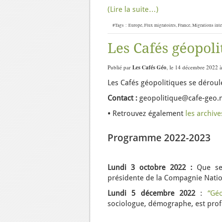
(Lire la suite…)
#Tags :
Europe
,
Flux migratoires
,
France
,
Migrations inte
Les Cafés géopoli
Publié par
Les Cafés Géo
, le 14 décembre 2022 à
Les Cafés géopolitiques se déroul
Contact :
geopolitique@cafe-geo.
•
Retrouvez également
les archiv
Programme 2022-2023
Lundi 3 octobre 2022 :
Que se
présidente de la Compagnie Nati
Lundi 5 décembre 2022
:
“Gé
sociologue, démographe, est prof