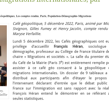
éopolitiques
,
Les comptes rendus
,
Paris
,
Population-Démographie-Migrations
Café géopolitique, 5 décembre 2022, Paris, animé par Mic
Sivignon, Gilles Fumey et Henry Jacolin, compte rendu
Maryse Verfaillie.
Lundi 5 décembre 2022, les Cafés géographiques ont eu
privilège d’accueillir
François Héran
, sociologue
démographe, professeur au Collège de France titulaire de
chaire « Migrations et sociétés ». La salle du premier é
e
du Café de la Mairie (Paris 3
) est entièrement remplie p
assister à ce café géo consacré à la géopolitique 
migrations internationales. Un dossier de 9 tableaux a 
distribué aux participants afin d’étayer le propos
l’intervenant déclarant d’entrée que le débat public
France sur l’immigration est sans rapport avec la réali
ey,
François Héran entend le démontrer en se référant 
aillie
seules statistiques.