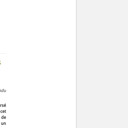
s
ndu
rsé
 cet
 de
 un