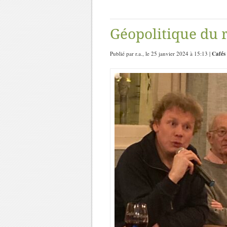
Géopolitique du r
Publié par r.a., le 25 janvier 2024 à 15:13 |
Cafés