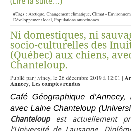
(Lire la suite…)
#Tags :
Arctique
,
Changement climatique
,
Climat - Environnem
Développement local
,
Populations autochtones
Ni domestiques, ni sauvag
socio-culturelles des Inu
(Québec) aux chiens, ave
Chanteloup.
Ar
Publié par j.viney, le 26 décembre 2019 à 12:01 |
Annecy
Les comptes rendus
,
Café Géographique d’Annecy,
avec Laine Chanteloup (Univers
Chanteloup
est actuellement pro
l’Université de Lausanne. Diplômé