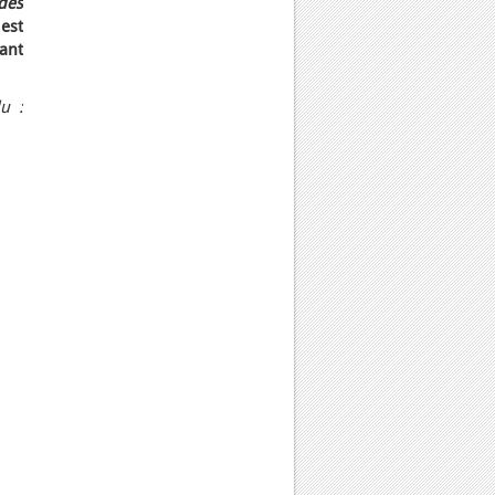
des
est
tant
u :