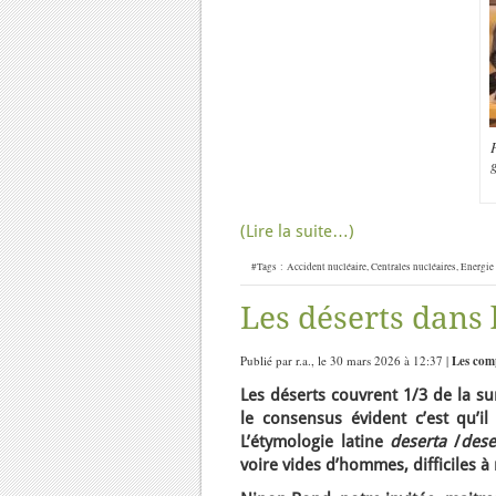
P
(Lire la suite…)
#Tags :
Accident nucléaire
,
Centrales nucléaires
,
Energie 
Les déserts dans
Publié par r.a., le 30 mars 2026 à 12:37 |
Les com
Les déserts couvrent 1/3 de la su
le consensus évident c’est qu’il
L’étymologie latine
deserta
/
des
voire vides d’hommes, difficiles 