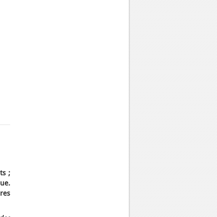
ts ;
ue.
res