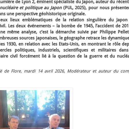
 Lumière de Lyon 2, éminent spécialiste du Japon, auteur du récen
nucléaire et politique au Japon
(PUL, 2025)
,
pour nous présenter
ns une perspective géohistorique originale.
eux lieux emblématiques de la relation singulière du Japon
u civil. Les deux événements – la bombe de 1945, l’accident de 20
e même analyse, c’est la démarche suivie par Philippe Pelleti
breuses sources japonaises, le géographe retrace les dynamique
s 1930, en relation avec les Etats-Unis, en montrant le rôle dep
les politiques, industriels, scientifiques et militaires dans
ire civil forcément lié à la question de la guerre et du nucléa
é de Flore, mardi 14 avril 2026, Modérateur et auteur du com