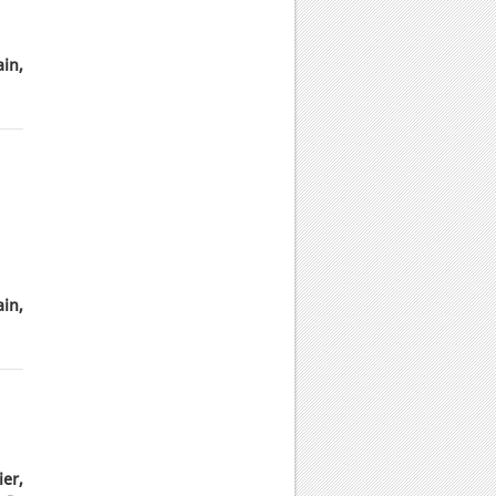
ain,
in,
ier,