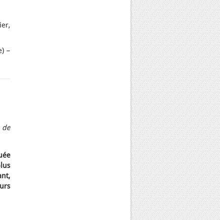
ier,
) –
 de
uée
lus
nt,
urs