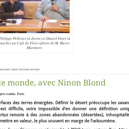
hilippe Pelletier (à droite) et Daniel Oster (à
gauche) au Café de Flore (photo de M. Huvet-
Martinet)
nucléaire
,
Japon
,
Nucléaire militaire
 le monde, avec Ninon Blond
ptes rendus
,
Paris
rfaces des terres émergées. Définir le désert préoccupe les savan
 est difficile, voire impossible d’en donner une définition uniq
ertus
renvoie à des zones abandonnées (désertées), inhospitaliè
à mettre en valeur, le plus souvent en marge de l’œkoumène.