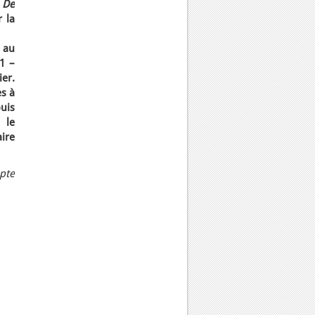
t
De
 la
 au
11 –
er.
s à
uis
 le
ire
pte