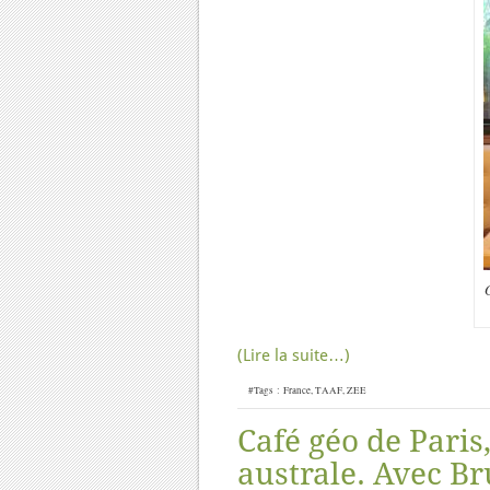
(Lire la suite…)
#Tags :
France
,
TAAF
,
ZEE
Café géo de Paris
australe. Avec Br