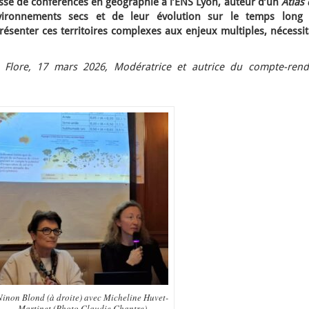
sse de conférences en géographie à l’ENS Lyon, auteur d’un
Atlas 
vironnements secs et de leur évolution sur le temps long 
résenter ces territoires complexes aux enjeux multiples, nécessi
 Flore, 17 mars 2026, Modératrice et autrice du compte-rend
Ninon Blond (à droite) avec Micheline Huvet-
Martinet (Photo Claudie Chantre)